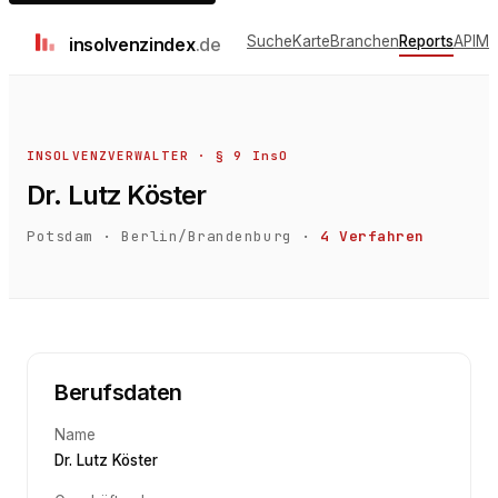
Suche
Karte
Branchen
Reports
API
Me
insolvenz
index
.de
INSOLVENZVERWALTER · § 9 InsO
Dr. Lutz Köster
Potsdam
·
Berlin/Brandenburg
·
4
Verfahren
Berufsdaten
Name
Dr. Lutz Köster