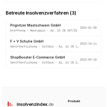
Betreute Insolvenzverfahren (
3
)
Prignitzer Mastschwein GmbH
2026-01-08
Eröffnung
·
Neuruppin
· Az.
15 IN 307/25
F + V Schuhe GmbH
2025-10-14
Veröffentlichung
·
Cottbus
· Az.
63 IN 129/25
ShopBooster E-Commerce GmbH
2025-09-30
Veröffentlichung
·
Cottbus
· Az.
63 IN 205/25
Produkt
insolvenz
index
.de