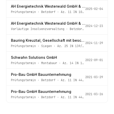
AH Energietechnik Westerwald GmbH & Co. KG
2025-02-04
Prüfungstermin
·
Betzdorf
· Az.
11 IN 107/24
AH Energietechnik Westerwald GmbH & Co. KG
2024-12-23
Vorläufige Insolvenzverwaltung
·
Betzdorf
· Az.
11 IN 107
Bauring Kreuztal, Gesellschaft mit beschränkter Haftung
2024-11-29
Prüfungstermin
·
Siegen
· Az.
25 IN 139/24
Schwahn Solutions GmbH
2022-09-01
Prüfungstermin
·
Montabaur
· Az.
14 IN 112/22
Pro-Bau GmbH Bauunternehmung
2021-03-29
Prüfungstermin
·
Betzdorf
· Az.
11 IN 44/20
Pro-Bau GmbH Bauunternehmung
2021-03-26
Prüfungstermin
·
Betzdorf
· Az.
11 IN 44/20