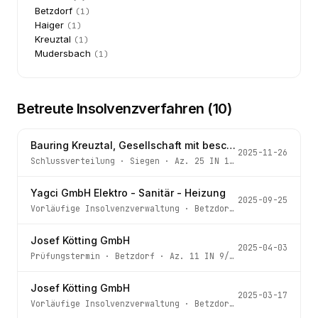
Betzdorf
(
1
)
Haiger
(
1
)
Kreuztal
(
1
)
Mudersbach
(
1
)
Betreute Insolvenzverfahren (
10
)
Bauring Kreuztal, Gesellschaft mit beschränkter Haftung
2025-11-26
Schlussverteilung
·
Siegen
· Az.
25 IN 139/24
Yagci GmbH Elektro - Sanitär - Heizung
2025-09-25
Vorläufige Insolvenzverwaltung
·
Betzdorf
· Az.
11 IN 61/
Josef Kötting GmbH
2025-04-03
Prüfungstermin
·
Betzdorf
· Az.
11 IN 9/25
Josef Kötting GmbH
2025-03-17
Vorläufige Insolvenzverwaltung
·
Betzdorf
· Az.
11 IN 9/2