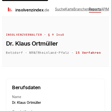
Suche
Karte
Branchen
Reports
API
Me
insolvenz
index
.de
INSOLVENZVERWALTER · § 9 InsO
Dr. Klaus Ortmüller
Betzdorf
·
NRW/Rheinland-Pfalz
·
15
Verfahren
Berufsdaten
Name
Dr. Klaus Ortmüller