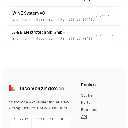
WINE System AG
2025-06-10
Eröffnung
·
Rosenheim
· Az.
608 IN 204/25
A & B Elektrotechnik GmbH
2023-03-20
Eröffnung
·
Rosenheim
· Az.
608 IN 72/23
Produkt
insolvenz
index
.de
Suche
Stündliche Aktualisierung aus 189
Karte
Amtsgerichten
. DSGVO-konform.
Branchen
API
ISO 27001
DSGVO
MADE IN DE