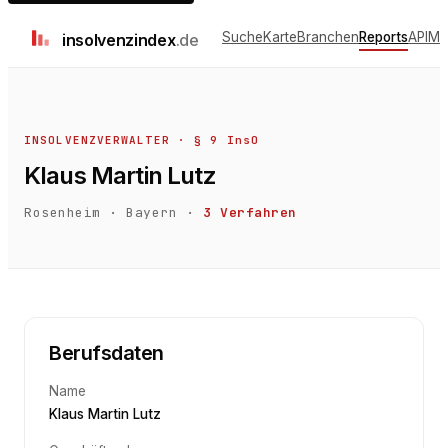
Suche
Karte
Branchen
Reports
API
Me
insolvenz
index
.de
INSOLVENZVERWALTER · § 9 InsO
Klaus Martin Lutz
Rosenheim
·
Bayern
·
3
Verfahren
Berufsdaten
Name
Klaus Martin Lutz