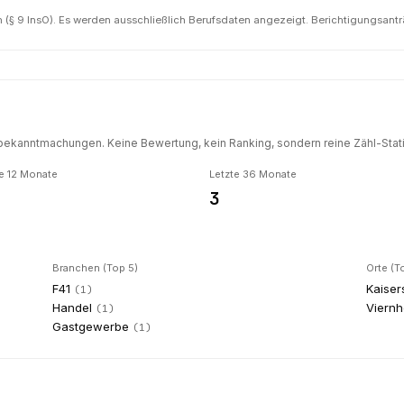
(§ 9 InsO). Es werden ausschließlich Berufsdaten angezeigt. Berichtigungsant
ekanntmachungen. Keine Bewertung, kein Ranking, sondern reine Zähl-Statis
e 12 Monate
Letzte 36 Monate
3
Branchen (Top 5)
Orte (T
F41
Kaiser
(
1
)
Handel
Viern
(
1
)
Gastgewerbe
(
1
)