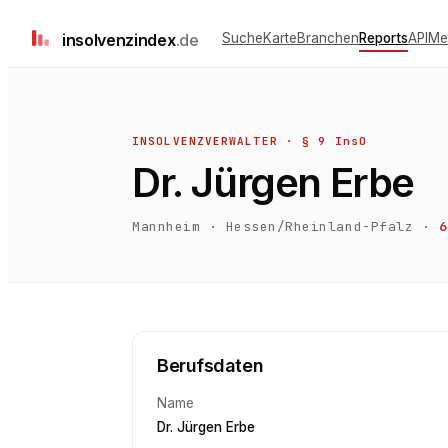
insolvenz
index
.de
Suche
Karte
Branchen
Reports
API
Me
INSOLVENZVERWALTER · § 9 InsO
Dr. Jürgen Erbe
Mannheim
·
Hessen/Rheinland-Pfalz
·
6
Berufsdaten
Name
Dr. Jürgen Erbe