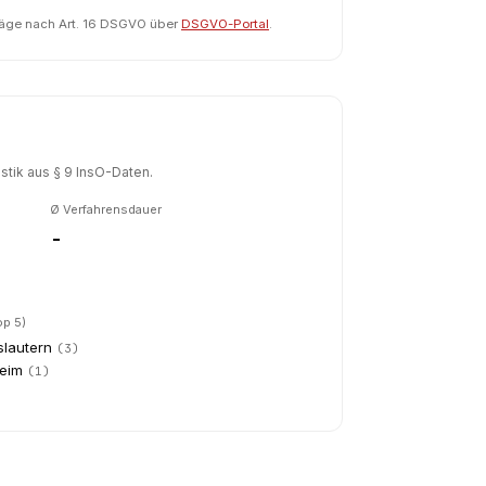
räge nach Art. 16 DSGVO über
DSGVO-Portal
.
tik aus § 9 InsO-Daten.
Ø Verfahrensdauer
-
op 5)
slautern
(
3
)
heim
(
1
)