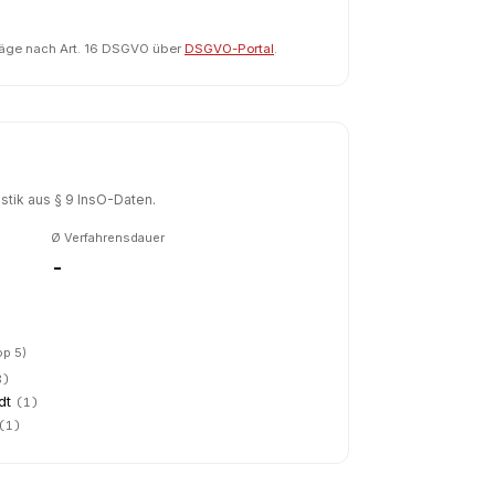
räge nach Art. 16 DSGVO über
DSGVO-Portal
.
tik aus § 9 InsO-Daten.
Ø Verfahrensdauer
-
op 5)
8
)
dt
(
1
)
(
1
)