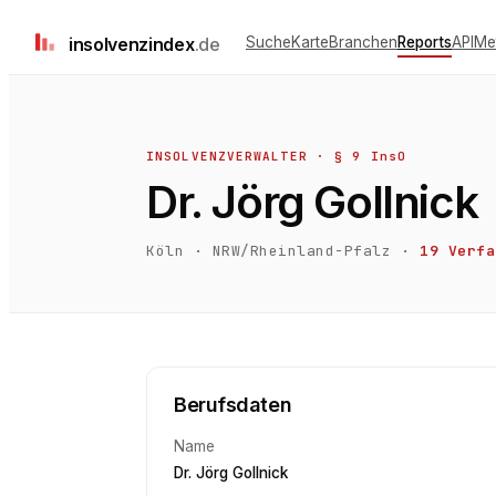
insolvenz
index
.de
Suche
Karte
Branchen
Reports
API
Me
INSOLVENZVERWALTER · § 9 InsO
Dr. Jörg Gollnick
Köln
·
NRW/Rheinland-Pfalz
·
19
Verfa
Berufsdaten
Name
Dr. Jörg Gollnick