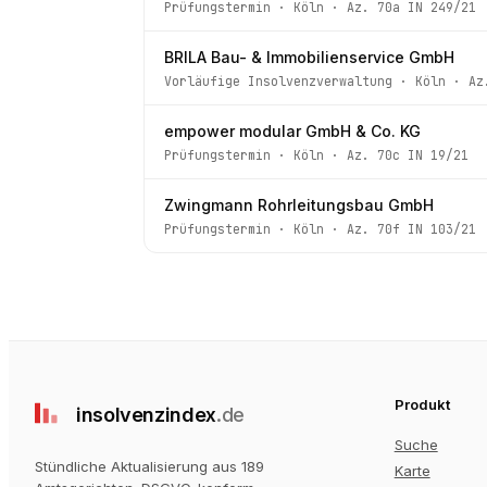
Prüfungstermin
·
Köln
· Az.
70a IN 249/21
BRILA Bau- & Immobilienservice GmbH
Vorläufige Insolvenzverwaltung
·
Köln
· A
empower modular GmbH & Co. KG
Prüfungstermin
·
Köln
· Az.
70c IN 19/21
Zwingmann Rohrleitungsbau GmbH
Prüfungstermin
·
Köln
· Az.
70f IN 103/21
Produkt
insolvenz
index
.de
Suche
Stündliche Aktualisierung aus 189
Karte