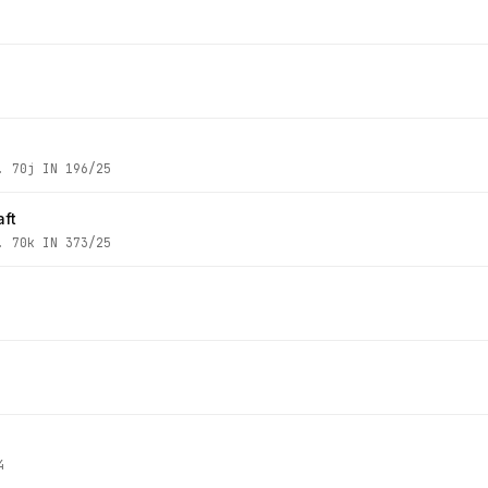
z.
70j IN 196/25
ft
z.
70k IN 373/25
4