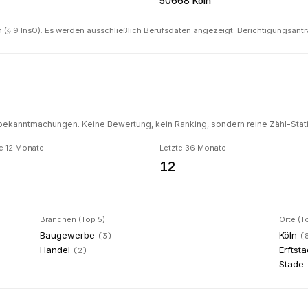
50668 Köln
(§ 9 InsO). Es werden ausschließlich Berufsdaten angezeigt. Berichtigungsant
ekanntmachungen. Keine Bewertung, kein Ranking, sondern reine Zähl-Statis
e 12 Monate
Letzte 36 Monate
12
Branchen (Top 5)
Orte (T
Baugewerbe
Köln
(
3
)
(
Handel
Erftsta
(
2
)
Stade