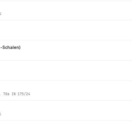
4
-Schalen)
z.
70a IN 175/24
1