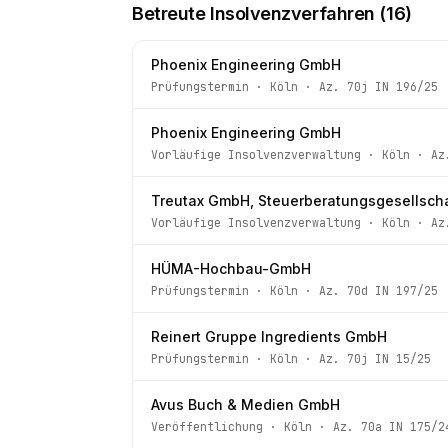
Betreute Insolvenzverfahren (
16
)
Phoenix Engineering GmbH
Prüfungstermin
·
Köln
· Az.
70j IN 196/25
Phoenix Engineering GmbH
Vorläufige Insolvenzverwaltung
·
Köln
· A
Treutax GmbH, Steuerberatungsgesellscha
Vorläufige Insolvenzverwaltung
·
Köln
· A
HÜMA-Hochbau-GmbH
Prüfungstermin
·
Köln
· Az.
70d IN 197/25
Reinert Gruppe Ingredients GmbH
Prüfungstermin
·
Köln
· Az.
70j IN 15/25
Avus Buch & Medien GmbH
Veröffentlichung
·
Köln
· Az.
70a IN 175/2