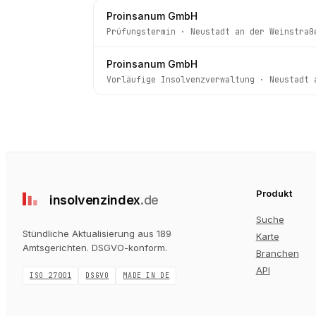
Proinsanum GmbH
Prüfungstermin
·
Neustadt an der Weinstraß
Proinsanum GmbH
Vorläufige Insolvenzverwaltung
·
Neustadt 
Produkt
insolvenz
index
.de
Suche
Stündliche Aktualisierung aus 189
Karte
Amtsgerichten
. DSGVO-konform.
Branchen
API
ISO 27001
DSGVO
MADE IN DE