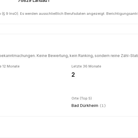
76829 Landau i
(§ 9 InsO). Es werden ausschließlich Berufsdaten angezeigt. Berichtigungsant
ekanntmachungen. Keine Bewertung, kein Ranking, sondern reine Zähl-Statis
e 12 Monate
Letzte 36 Monate
2
Orte (Top 5)
Bad Dürkheim
(
1
)