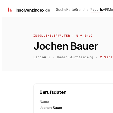
insolvenz
index
.de
Suche
Karte
Branchen
Reports
API
Me
INSOLVENZVERWALTER · § 9 InsO
Jochen Bauer
Landau i
·
Baden-Württemberg
·
2
Verf
Berufsdaten
Name
Jochen Bauer