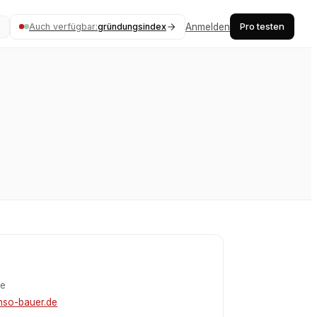
Pro testen
Auch verfügbar:
gründungsindex
Anmelden
K
te
nso-bauer.de