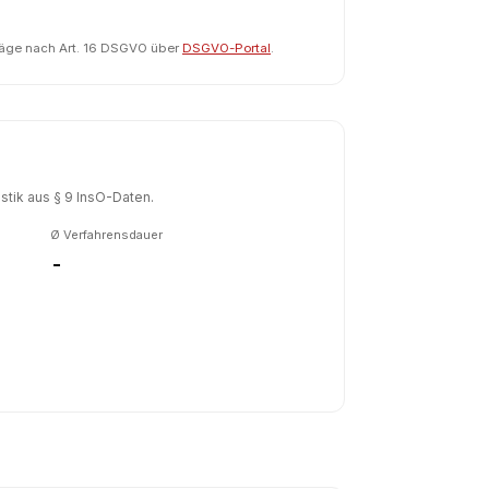
räge nach Art. 16 DSGVO über
DSGVO-Portal
.
tik aus § 9 InsO-Daten.
Ø Verfahrensdauer
-