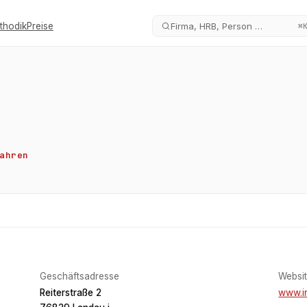
thodik
Preise
Firma, HRB, Person …
⌘
ahren
Geschäftsadresse
Websi
Reiterstraße 2
www.i