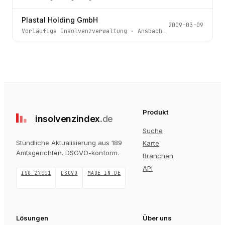
Plastal Holding GmbH
2009-03-09
Vorläufige Insolvenzverwaltung
·
Ansbach
· Az.
1 IN 88/09
Produkt
insolvenz
index
.de
Suche
Stündliche Aktualisierung aus 189
Karte
Amtsgerichten
. DSGVO-konform.
Branchen
API
ISO 27001
DSGVO
MADE IN DE
Lösungen
Über uns