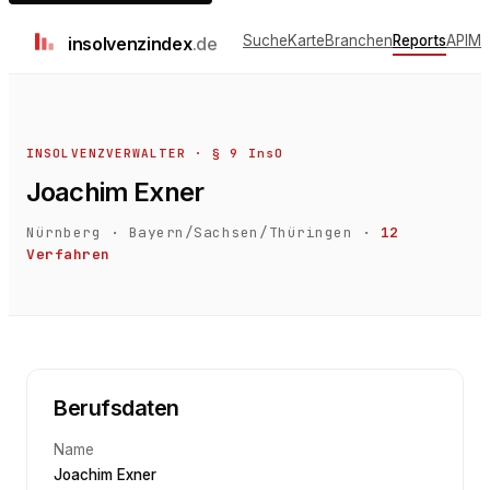
Suche
Karte
Branchen
Reports
API
Me
insolvenz
index
.de
INSOLVENZVERWALTER · § 9 InsO
Joachim Exner
Nürnberg
·
Bayern/Sachsen/Thüringen
·
12
Verfahren
Berufsdaten
Name
Joachim Exner