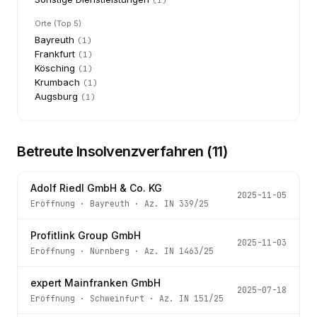
(
1
)
Orte (Top 5)
Bayreuth
(
1
)
Frankfurt
(
1
)
Kösching
(
1
)
Krumbach
(
1
)
Augsburg
(
1
)
Betreute Insolvenzverfahren (
11
)
Adolf Riedl GmbH & Co. KG
2025-11-05
Eröffnung
·
Bayreuth
· Az.
IN 339/25
Profitlink Group GmbH
2025-11-03
Eröffnung
·
Nürnberg
· Az.
IN 1463/25
expert Mainfranken GmbH
2025-07-18
Eröffnung
·
Schweinfurt
· Az.
IN 151/25