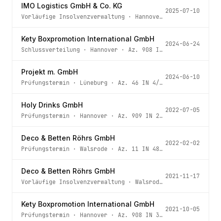
IMO Logistics GmbH & Co. KG
2025-07-10
Vorläufige Insolvenzverwaltung
·
Hannover
· Az.
906 IN 41
Kety Boxpromotion International GmbH
2024-06-24
Schlussverteilung
·
Hannover
· Az.
908 IN 300/21 - 3 -
Projekt m. GmbH
2024-06-10
Prüfungstermin
·
Lüneburg
· Az.
46 IN 4/24
Holy Drinks GmbH
2022-07-05
Prüfungstermin
·
Hannover
· Az.
909 IN 243/22 - 1 -
Deco & Betten Röhrs GmbH
2022-02-02
Prüfungstermin
·
Walsrode
· Az.
11 IN 48/21
Deco & Betten Röhrs GmbH
2021-11-17
Vorläufige Insolvenzverwaltung
·
Walsrode
· Az.
11 IN 48/
Kety Boxpromotion International GmbH
2021-10-05
Prüfungstermin
·
Hannover
· Az.
908 IN 300/21 - 3 -