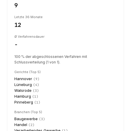
9
Letzte 36 Monate
12
Ø Verfahrensdauer
-
100 % der abgeschlossenen Verfahren mit
Schlussverteilung (1 von 1).
Gerichte (Top 5)
Hannover
(
9
)
Lüneburg
(
4
)
Walsrode
(
3
)
Hamburg
(
1
)
Pinneberg
(
1
)
Branchen (Top 5)
Baugewerbe
(
3
)
Handel
(
2
)
Verarbeitendes Gewerbe
(
1
)