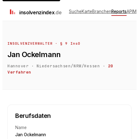
Suche
Karte
Branchen
Reports
API
Me
insolvenz
index
.de
INSOLVENZVERWALTER · § 9 InsO
Jan Ockelmann
Hannover
·
Niedersachsen/NRW/Hessen
·
20
Verfahren
Berufsdaten
Name
Jan Ockelmann