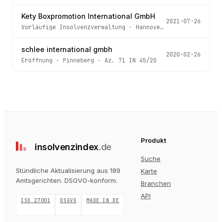
Kety Boxpromotion International GmbH
2021-07-26
Vorläufige Insolvenzverwaltung
·
Hannover
· Az.
908 IN 30
schlee international gmbh
2020-02-26
Eröffnung
·
Pinneberg
· Az.
71 IN 45/20
Produkt
insolvenz
index
.de
Suche
Stündliche Aktualisierung aus 189
Karte
Amtsgerichten
. DSGVO-konform.
Branchen
API
ISO 27001
DSGVO
MADE IN DE