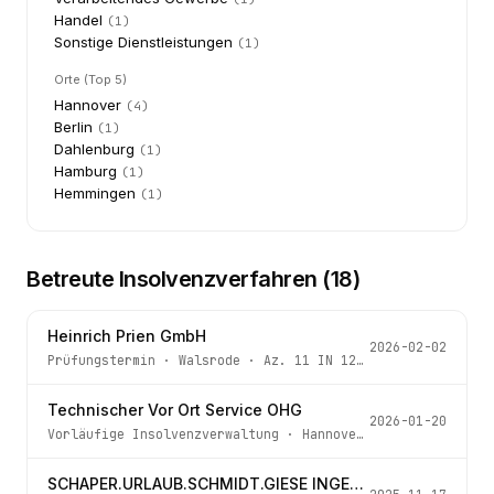
Handel
(
1
)
Sonstige Dienstleistungen
(
1
)
Orte (Top 5)
Hannover
(
4
)
Berlin
(
1
)
Dahlenburg
(
1
)
Hamburg
(
1
)
Hemmingen
(
1
)
Betreute Insolvenzverfahren (
18
)
Heinrich Prien GmbH
2026-02-02
Prüfungstermin
·
Walsrode
· Az.
11 IN 12/26
Technischer Vor Ort Service OHG
2026-01-20
Vorläufige Insolvenzverwaltung
·
Hannover
· Az.
904 IN 82
SCHAPER.URLAUB.SCHMIDT.GIESE INGENIEURGESELLSCHAFT mbH