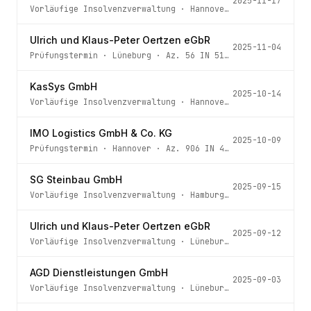
2025-11-17
Vorläufige Insolvenzverwaltung
·
Hannover
· Az.
905 IN 71
Ulrich und Klaus-Peter Oertzen eGbR
2025-11-04
Prüfungstermin
·
Lüneburg
· Az.
56 IN 51/25
KasSys GmbH
2025-10-14
Vorläufige Insolvenzverwaltung
·
Hannover
· Az.
906 IN 63
IMO Logistics GmbH & Co. KG
2025-10-09
Prüfungstermin
·
Hannover
· Az.
906 IN 410/25 - 6 -
SG Steinbau GmbH
2025-09-15
Vorläufige Insolvenzverwaltung
·
Hamburg
· Az.
67h IN 249
Ulrich und Klaus-Peter Oertzen eGbR
2025-09-12
Vorläufige Insolvenzverwaltung
·
Lüneburg
· Az.
56 IN 51/
AGD Dienstleistungen GmbH
2025-09-03
Vorläufige Insolvenzverwaltung
·
Lüneburg
· Az.
46 IN 62/