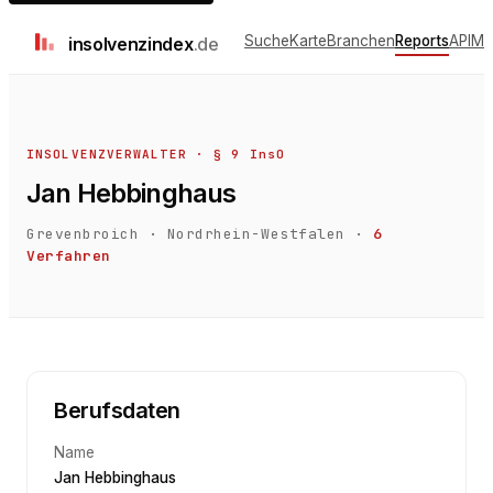
Suche
Karte
Branchen
Reports
API
Me
insolvenz
index
.de
INSOLVENZVERWALTER · § 9 InsO
Jan Hebbinghaus
Grevenbroich
·
Nordrhein-Westfalen
·
6
Verfahren
Berufsdaten
Name
Jan Hebbinghaus