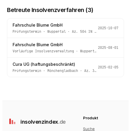
Betreute Insolvenzverfahren (
3
)
Fahrschule Blume GmbH
2025-10-07
Prüfungstermin
·
Wuppertal
· Az.
504 IN 123/25
Fahrschule Blume GmbH
2025-08-01
Vorläufige Insolvenzverwaltung
·
Wuppertal
· Az.
504 IN 1
Cura UG (haftungsbeschränkt)
2025-02-05
Prüfungstermin
·
Mönchengladbach
· Az.
32 IN 101/24
Produkt
insolvenz
index
.de
Suche