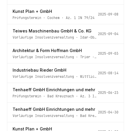
Kunst Plan + GmbH
2025-09-08
Prüfungstermin
·
Cochem
· Az.
1 IN 79/24
Teiwes Maschinenbau GmbH & Co. KG
2025-09-04
Vorläufige Insolvenzverwaltung
·
Idar-Oberstein
· Az.
10 
Architektur & Form Hoffman GmbH
2025-09-03
Vorläufige Insolvenzverwaltung
·
Trier
· Az.
23 IN 88/25
Industriebau Rieder GmbH
2025-08-14
Vorläufige Insolvenzverwaltung
·
Wittlich
· Az.
7a IN 59/
Tenhaeff GmbH Einrichtungen und mehr
2025-06-23
Prüfungstermin
·
Bad Kreuznach
· Az.
3 IN 36/25
Tenhaeff GmbH Einrichtungen und mehr
2025-04-30
Vorläufige Insolvenzverwaltung
·
Bad Kreuznach
· Az.
3 IN
Kunst Plan + GmbH