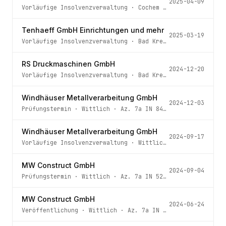
2025-04-09
Vorläufige Insolvenzverwaltung
·
Cochem
· Az.
1 IN 79/24
Tenhaeff GmbH Einrichtungen und mehr
2025-03-19
Vorläufige Insolvenzverwaltung
·
Bad Kreuznach
· Az.
3 IN
RS Druckmaschinen GmbH
2024-12-20
Vorläufige Insolvenzverwaltung
·
Bad Kreuznach
· Az.
3 IN
Windhäuser Metallverarbeitung GmbH
2024-12-03
Prüfungstermin
·
Wittlich
· Az.
7a IN 84/24
Windhäuser Metallverarbeitung GmbH
2024-09-17
Vorläufige Insolvenzverwaltung
·
Wittlich
· Az.
7a IN 84/
MW Construct GmbH
2024-09-04
Prüfungstermin
·
Wittlich
· Az.
7a IN 52/24
MW Construct GmbH
2024-06-24
Veröffentlichung
·
Wittlich
· Az.
7a IN 52/24