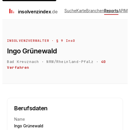
Suche
Karte
Branchen
Reports
API
Me
insolvenz
index
.de
INSOLVENZVERWALTER · § 9 InsO
Ingo Grünewald
Bad Kreuznach
·
NRW/Rheinland-Pfalz
·
40
Verfahren
Berufsdaten
Name
Ingo Grünewald