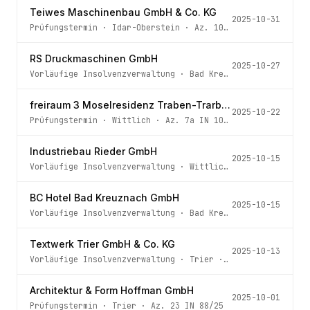
Teiwes Maschinenbau GmbH & Co. KG
2025-10-31
Prüfungstermin
·
Idar-Oberstein
· Az.
10 IN 51/25
RS Druckmaschinen GmbH
2025-10-27
Vorläufige Insolvenzverwaltung
·
Bad Kreuznach
· Az.
3 IN
freiraum 3 Moselresidenz Traben-Trarbach GmbH
2025-10-22
Prüfungstermin
·
Wittlich
· Az.
7a IN 103/25
Industriebau Rieder GmbH
2025-10-15
Vorläufige Insolvenzverwaltung
·
Wittlich
· Az.
7a IN 59/
BC Hotel Bad Kreuznach GmbH
2025-10-15
Vorläufige Insolvenzverwaltung
·
Bad Kreuznach
· Az.
3 IN
Textwerk Trier GmbH & Co. KG
2025-10-13
Vorläufige Insolvenzverwaltung
·
Trier
· Az.
23 IN 137/25
Architektur & Form Hoffman GmbH
2025-10-01
Prüfungstermin
·
Trier
· Az.
23 IN 88/25