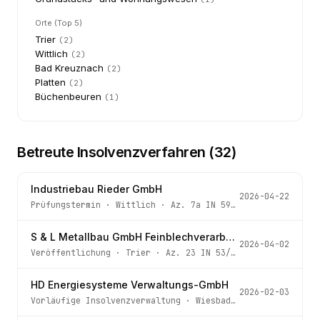
Orte (Top 5)
Trier
(
2
)
Wittlich
(
2
)
Bad Kreuznach
(
2
)
Platten
(
2
)
Büchenbeuren
(
1
)
Betreute Insolvenzverfahren (
32
)
Industriebau Rieder GmbH
2026-04-22
Prüfungstermin
·
Wittlich
· Az.
7a IN 59/25
S & L Metallbau GmbH Feinblechverarbeitung
2026-04-02
Veröffentlichung
·
Trier
· Az.
23 IN 53/26
HD Energiesysteme Verwaltungs-GmbH
2026-02-03
Vorläufige Insolvenzverwaltung
·
Wiesbaden
· Az.
10 IN 54