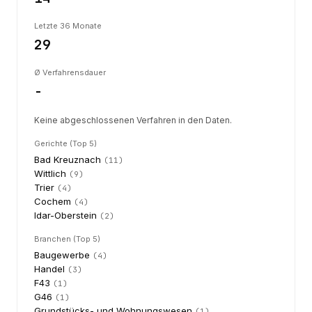
Letzte 36 Monate
29
Ø Verfahrensdauer
-
Keine abgeschlossenen Verfahren in den Daten.
Gerichte (Top 5)
Bad Kreuznach
(
11
)
Wittlich
(
9
)
Trier
(
4
)
Cochem
(
4
)
Idar-Oberstein
(
2
)
Branchen (Top 5)
Baugewerbe
(
4
)
Handel
(
3
)
F43
(
1
)
G46
(
1
)
Grundstücks- und Wohnungswesen
(
1
)