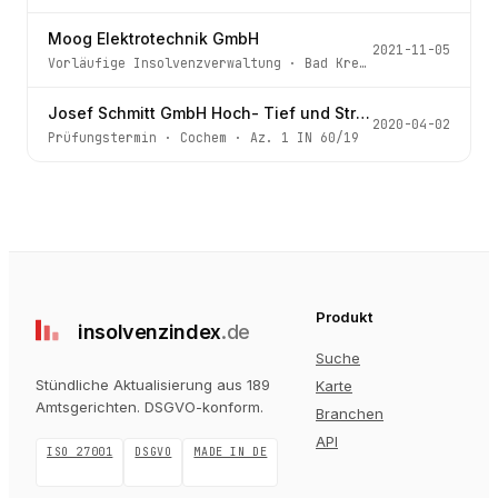
Moog Elektrotechnik GmbH
2021-11-05
Vorläufige Insolvenzverwaltung
·
Bad Kreuznach
· Az.
3 IN
Josef Schmitt GmbH Hoch- Tief und Straßenbau
2020-04-02
Prüfungstermin
·
Cochem
· Az.
1 IN 60/19
Produkt
insolvenz
index
.de
Suche
Stündliche Aktualisierung aus 189
Karte
Amtsgerichten
. DSGVO-konform.
Branchen
API
ISO 27001
DSGVO
MADE IN DE