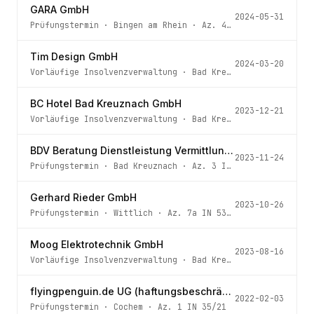
GARA GmbH
2024-05-31
Prüfungstermin
·
Bingen am Rhein
· Az.
4 IN 5/24
Tim Design GmbH
2024-03-20
Vorläufige Insolvenzverwaltung
·
Bad Kreuznach
· Az.
3 IN
BC Hotel Bad Kreuznach GmbH
2023-12-21
Vorläufige Insolvenzverwaltung
·
Bad Kreuznach
· Az.
3 IN
BDV Beratung Dienstleistung Vermittlung GmbH
2023-11-24
Prüfungstermin
·
Bad Kreuznach
· Az.
3 IN 120/23
Gerhard Rieder GmbH
2023-10-26
Prüfungstermin
·
Wittlich
· Az.
7a IN 53/19
Moog Elektrotechnik GmbH
2023-08-16
Vorläufige Insolvenzverwaltung
·
Bad Kreuznach
· Az.
3 IN
flyingpenguin.de UG (haftungsbeschränkt)
2022-02-03
Prüfungstermin
·
Cochem
· Az.
1 IN 35/21