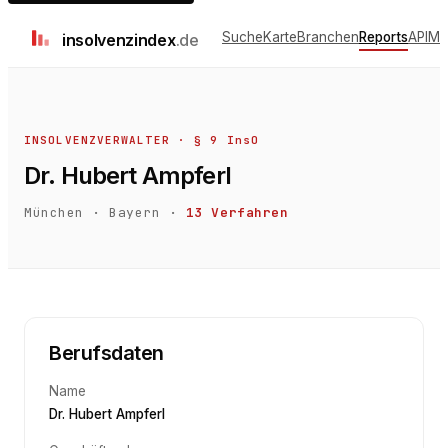
Suche
Karte
Branchen
Reports
API
Me
insolvenz
index
.de
INSOLVENZVERWALTER · § 9 InsO
Dr. Hubert Ampferl
München
·
Bayern
·
13
Verfahren
Berufsdaten
Name
Dr. Hubert Ampferl