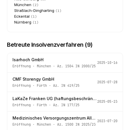
München
(
2
)
Straßlach-Dingharting
(
1
)
Eckental
(
1
)
Nürnberg
(
1
)
Betreute Insolvenzverfahren (
9
)
Isarhoch GmbH
2025-10-16
Eröffnung
·
München
· Az.
1504 IN 2000/25
CMF Storengy GmbH
2025-07-28
Eröffnung
·
Fürth
· Az.
IN 419/25
LaKaZe Franken UG (haftungsbeschränkt)
2025-05-23
Eröffnung
·
Fürth
· Az.
IN 177/25
Medizinisches Versorgungszentrum Allgäu Bodensee gemeinnützige GmbH
2023-07-20
Eröffnung
·
München
· Az.
1500 IN 2025/23