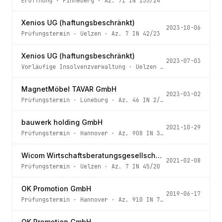
Eröffnung
·
Pinneberg
· Az.
71 IN 135/24
Xenios UG (haftungsbeschränkt)
2023-10-06
Prüfungstermin
·
Uelzen
· Az.
7 IN 42/23
Xenios UG (haftungsbeschränkt)
2023-07-03
Vorläufige Insolvenzverwaltung
·
Uelzen
· Az.
7 IN 42/23
MagnetMöbel TAVAR GmbH
2023-03-02
Prüfungstermin
·
Lüneburg
· Az.
46 IN 2/23
bauwerk holding GmbH
2021-10-29
Prüfungstermin
·
Hannover
· Az.
908 IN 399/21 - 5 -
Wicom Wirtschaftsberatungsgesellschaft mbH
2021-02-08
Prüfungstermin
·
Uelzen
· Az.
7 IN 45/20
OK Promotion GmbH
2019-06-17
Prüfungstermin
·
Hannover
· Az.
910 IN 76/19 - 6 -
OK Promotion GmbH