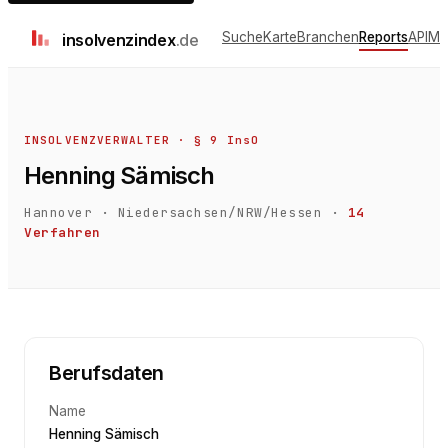
Suche
Karte
Branchen
Reports
API
Me
insolvenz
index
.de
INSOLVENZVERWALTER · § 9 InsO
Henning Sämisch
Hannover
·
Niedersachsen/NRW/Hessen
·
14
Verfahren
Berufsdaten
Name
Henning Sämisch