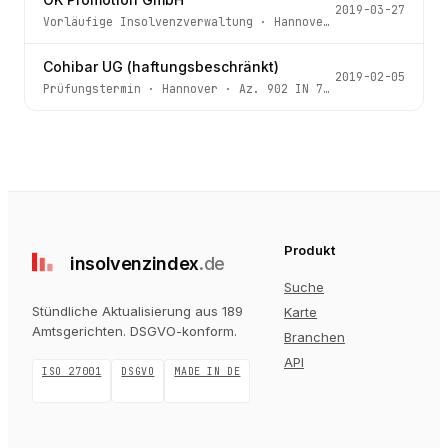
2019-03-27
Vorläufige Insolvenzverwaltung
·
Hannover
· Az.
910 IN 76
Cohibar UG (haftungsbeschränkt)
2019-02-05
Prüfungstermin
·
Hannover
· Az.
902 IN 716/18 - 8 -
Produkt
insolvenz
index
.de
Suche
Stündliche Aktualisierung aus 189
Karte
Amtsgerichten
. DSGVO-konform.
Branchen
API
ISO 27001
DSGVO
MADE IN DE