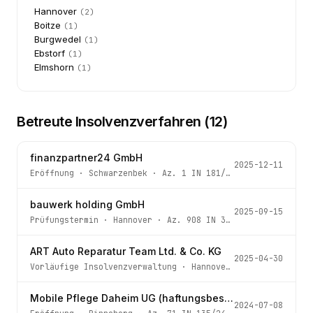
Hannover
(
2
)
Boitze
(
1
)
Burgwedel
(
1
)
Ebstorf
(
1
)
Elmshorn
(
1
)
Betreute Insolvenzverfahren (
12
)
finanzpartner24 GmbH
2025-12-11
Eröffnung
·
Schwarzenbek
· Az.
1 IN 181/25
bauwerk holding GmbH
2025-09-15
Prüfungstermin
·
Hannover
· Az.
908 IN 399/21 - 5 -
ART Auto Reparatur Team Ltd. & Co. KG
2025-04-30
Vorläufige Insolvenzverwaltung
·
Hannover
· Az.
910 IN 21
Mobile Pflege Daheim UG (haftungsbeschränkt)
2024-07-08