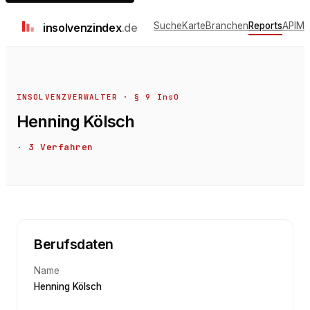
Suche
Karte
Branchen
Reports
API
Me
insolvenz
index
.de
INSOLVENZVERWALTER · § 9 InsO
Henning Kölsch
·
3
Verfahren
Berufsdaten
Name
Henning Kölsch