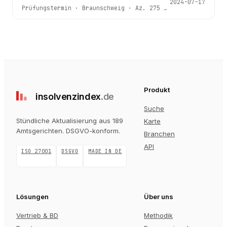
2024-07-17
Prüfungstermin
·
Braunschweig
· Az.
275 IN 104/24 c
Produkt
insolvenz
index
.de
Suche
Stündliche Aktualisierung aus 189
Karte
Amtsgerichten
. DSGVO-konform.
Branchen
API
ISO 27001
DSGVO
MADE IN DE
Lösungen
Über uns
Vertrieb & BD
Methodik