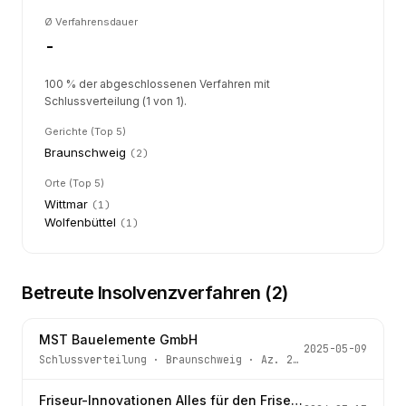
Ø Verfahrensdauer
-
100 % der abgeschlossenen Verfahren mit
Schlussverteilung (1 von 1).
Gerichte (Top 5)
Braunschweig
(
2
)
Orte (Top 5)
Wittmar
(
1
)
Wolfenbüttel
(
1
)
Betreute Insolvenzverfahren (
2
)
MST Bauelemente GmbH
2025-05-09
Schlussverteilung
·
Braunschweig
· Az.
272 IN 282/23 b
Friseur-Innovationen Alles für den Friseur - alles für Ihr Haar GmbH