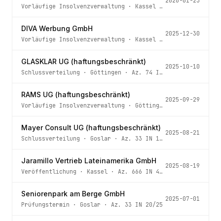
2026-01-23
Vorläufige Insolvenzverwaltung
·
Kassel
· Az.
666 IN 304/
DIVA Werbung GmbH
2025-12-30
Vorläufige Insolvenzverwaltung
·
Kassel
· Az.
666 IN 412/
GLASKLAR UG (haftungsbeschränkt)
2025-10-10
Schlussverteilung
·
Göttingen
· Az.
74 IN 75/22 HMUE
RAMS UG (haftungsbeschränkt)
2025-09-29
Vorläufige Insolvenzverwaltung
·
Göttingen
· Az.
74 IN 13
Mayer Consult UG (haftungsbeschränkt)
2025-08-21
Schlussverteilung
·
Goslar
· Az.
33 IN 13/19
Jaramillo Vertrieb Lateinamerika GmbH
2025-08-19
Veröffentlichung
·
Kassel
· Az.
666 IN 44/23 h
Seniorenpark am Berge GmbH
2025-07-01
Prüfungstermin
·
Goslar
· Az.
33 IN 20/25