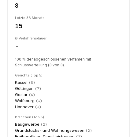
8
Letzte 36 Monate
15
Ø Verfahrensdauer
-
100 % der abgeschlossenen Verfahren mit
Schlussverteilung (3 von 3).
Gerichte (Top 5)
Kassel
(
8
)
Göttingen
(
7
)
Goslar
(
6
)
Wolfsburg
(
3
)
Hannover
(
3
)
Branchen (Top 5)
Baugewerbe
(
2
)
Grundstücks- und Wohnungswesen
(
2
)
Freiberufliche Dienstleistungen
(
2
)