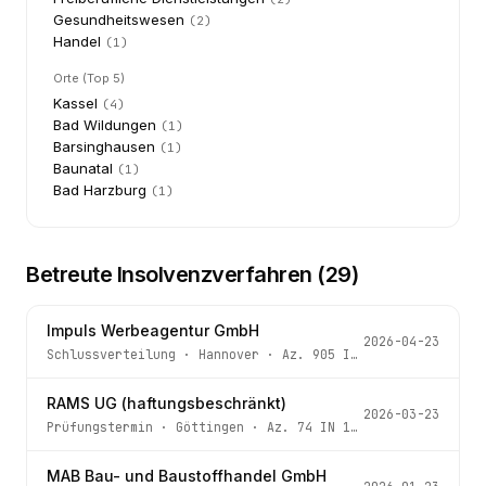
Gesundheitswesen
(
2
)
Handel
(
1
)
Orte (Top 5)
Kassel
(
4
)
Bad Wildungen
(
1
)
Barsinghausen
(
1
)
Baunatal
(
1
)
Bad Harzburg
(
1
)
Betreute Insolvenzverfahren (
29
)
Impuls Werbeagentur GmbH
2026-04-23
Schlussverteilung
·
Hannover
· Az.
905 IN 109/22 - 6 -
RAMS UG (haftungsbeschränkt)
2026-03-23
Prüfungstermin
·
Göttingen
· Az.
74 IN 138/25 GOE
MAB Bau- und Baustoffhandel GmbH