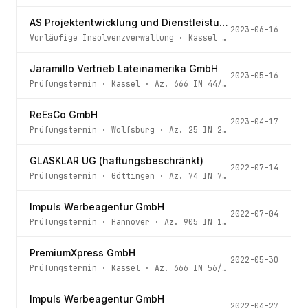
AS Projektentwicklung und Dienstleistung GmbH
2023-06-16
Vorläufige Insolvenzverwaltung
·
Kassel
· Az.
666 IN 121/
Jaramillo Vertrieb Lateinamerika GmbH
2023-05-16
Prüfungstermin
·
Kassel
· Az.
666 IN 44/23 h
ReEsCo GmbH
2023-04-17
Prüfungstermin
·
Wolfsburg
· Az.
25 IN 20/23
GLASKLAR UG (haftungsbeschränkt)
2022-07-14
Prüfungstermin
·
Göttingen
· Az.
74 IN 75/22 HMUE
Impuls Werbeagentur GmbH
2022-07-04
Prüfungstermin
·
Hannover
· Az.
905 IN 109/22 - 6 -
PremiumXpress GmbH
2022-05-30
Prüfungstermin
·
Kassel
· Az.
666 IN 56/22 h
Impuls Werbeagentur GmbH
2022-04-27