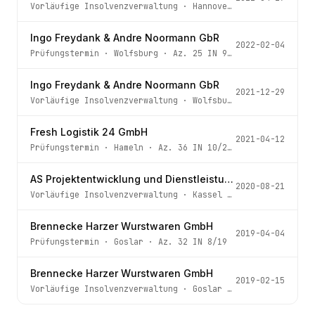
Vorläufige Insolvenzverwaltung
·
Hannover
· Az.
905 IN 10
Ingo Freydank & Andre Noormann GbR
2022-02-04
Prüfungstermin
·
Wolfsburg
· Az.
25 IN 96/21
Ingo Freydank & Andre Noormann GbR
2021-12-29
Vorläufige Insolvenzverwaltung
·
Wolfsburg
· Az.
25 IN 96
Fresh Logistik 24 GmbH
2021-04-12
Prüfungstermin
·
Hameln
· Az.
36 IN 10/20 -4
AS Projektentwicklung und Dienstleistung GmbH
2020-08-21
Vorläufige Insolvenzverwaltung
·
Kassel
· Az.
666 IN 121/
Brennecke Harzer Wurstwaren GmbH
2019-04-04
Prüfungstermin
·
Goslar
· Az.
32 IN 8/19
Brennecke Harzer Wurstwaren GmbH
2019-02-15
Vorläufige Insolvenzverwaltung
·
Goslar
· Az.
32 IN 8/19