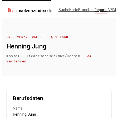
Suche
Karte
Branchen
Reports
API
Me
insolvenz
index
.de
INSOLVENZVERWALTER · § 9 InsO
Henning Jung
Kassel
·
Niedersachsen/NRW/Hessen
·
34
Verfahren
Berufsdaten
Name
Henning Jung