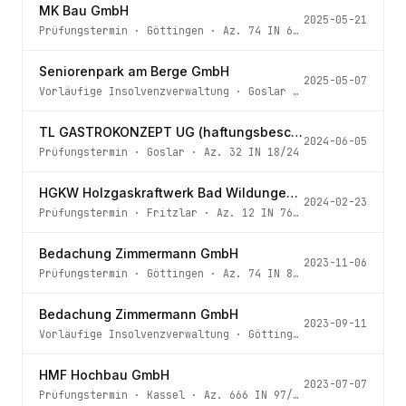
MK Bau GmbH
2025-05-21
Prüfungstermin
·
Göttingen
· Az.
74 IN 64/25 GOE
Seniorenpark am Berge GmbH
2025-05-07
Vorläufige Insolvenzverwaltung
·
Goslar
· Az.
33 IN 20/25
TL GASTROKONZEPT UG (haftungsbeschränkt)
2024-06-05
Prüfungstermin
·
Goslar
· Az.
32 IN 18/24
HGKW Holzgaskraftwerk Bad Wildungen GmbH
2024-02-23
Prüfungstermin
·
Fritzlar
· Az.
12 IN 76/23
Bedachung Zimmermann GmbH
2023-11-06
Prüfungstermin
·
Göttingen
· Az.
74 IN 89/23 GOE
Bedachung Zimmermann GmbH
2023-09-11
Vorläufige Insolvenzverwaltung
·
Göttingen
· Az.
74 IN 89
HMF Hochbau GmbH
2023-07-07
Prüfungstermin
·
Kassel
· Az.
666 IN 97/23 h