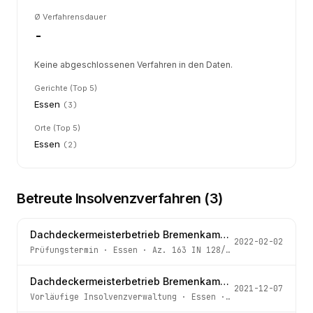
Ø Verfahrensdauer
-
Keine abgeschlossenen Verfahren in den Daten.
Gerichte (Top 5)
Essen
(
3
)
Orte (Top 5)
Essen
(
2
)
Betreute Insolvenzverfahren (
3
)
Dachdeckermeisterbetrieb Bremenkamp - Dach Klinik UG (haftungsbeschränkt)
2022-02-02
Prüfungstermin
·
Essen
· Az.
163 IN 128/21
Dachdeckermeisterbetrieb Bremenkamp - Dach Klinik UG (haftungsbeschränkt)
2021-12-07
Vorläufige Insolvenzverwaltung
·
Essen
· Az.
163 IN 128/2