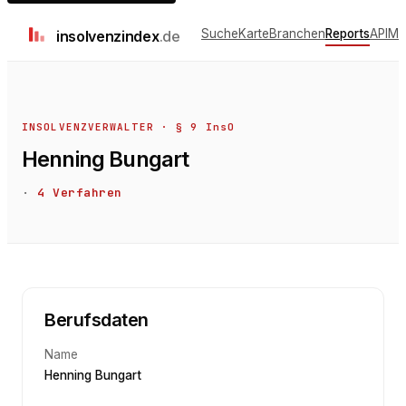
Suche
Karte
Branchen
Reports
API
Me
insolvenz
index
.de
INSOLVENZVERWALTER · § 9 InsO
Henning Bungart
·
4
Verfahren
Berufsdaten
Name
Henning Bungart