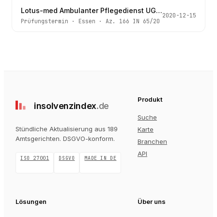
Lotus-med Ambulanter Pflegedienst UG (haftungsbeschränkt)
2020-12-15
Prüfungstermin
·
Essen
· Az.
166 IN 65/20
Produkt
insolvenz
index
.de
Suche
Stündliche Aktualisierung aus 189
Karte
Amtsgerichten
. DSGVO-konform.
Branchen
API
ISO 27001
DSGVO
MADE IN DE
Lösungen
Über uns