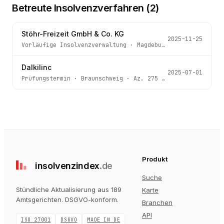
Betreute Insolvenzverfahren (
2
)
Stöhr-Freizeit GmbH & Co. KG
2025-11-25
Vorläufige Insolvenzverwaltung
·
Magdeburg
· Az.
340 IN 5
Dalkilinc
2025-07-01
Prüfungstermin
·
Braunschweig
· Az.
275 IN 365/24 a
Produkt
insolvenz
index
.de
Suche
Stündliche Aktualisierung aus 189
Karte
Amtsgerichten
. DSGVO-konform.
Branchen
API
ISO 27001
DSGVO
MADE IN DE