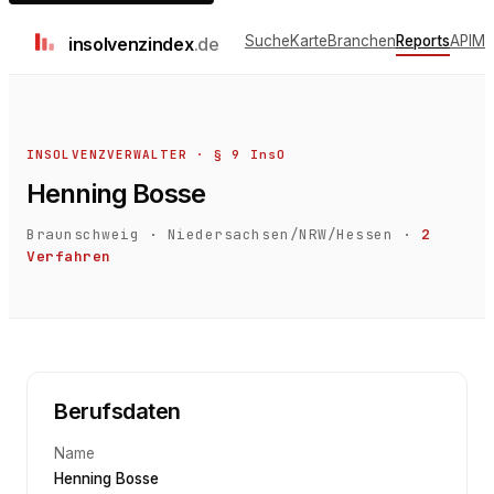
Suche
Karte
Branchen
Reports
API
Me
insolvenz
index
.de
INSOLVENZVERWALTER · § 9 InsO
Henning Bosse
Braunschweig
·
Niedersachsen/NRW/Hessen
·
2
Verfahren
Berufsdaten
Name
Henning Bosse