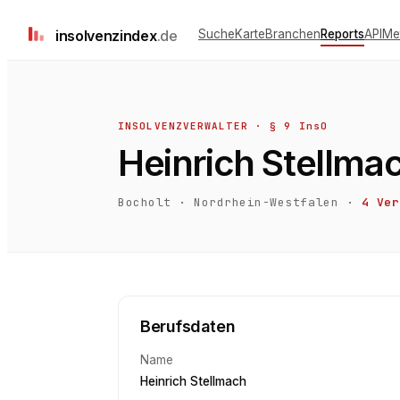
insolvenz
index
.de
Suche
Karte
Branchen
Reports
API
Me
INSOLVENZVERWALTER · § 9 InsO
Heinrich Stellma
Bocholt
·
Nordrhein-Westfalen
·
4
Ver
Berufsdaten
Name
Heinrich Stellmach