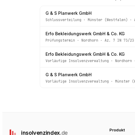
G & S Planwerk GmbH
Schlussverteilung
·
Münster (Westfalen)
· 
Erfo Bekleidungswerk GmbH & Co. KG
Prüfungstermin
·
Nordhorn
· Az.
7 IN 73/23
Erfo Bekleidungswerk GmbH & Co. KG
Vorläufige Insolvenzverwaltung
·
Nordhorn
·
G & S Planwerk GmbH
Vorläufige Insolvenzverwaltung
·
Münster (
Produkt
insolvenz
index
.de