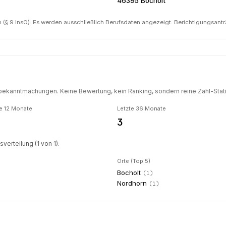
46395 Bocholt
(§ 9 InsO). Es werden ausschließlich Berufsdaten angezeigt. Berichtigungsant
ekanntmachungen. Keine Bewertung, kein Ranking, sondern reine Zähl-Statis
e 12 Monate
Letzte 36 Monate
3
erteilung (1 von 1).
Orte (Top 5)
Bocholt
(
1
)
Nordhorn
(
1
)