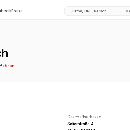
thodik
Preise
Firma, HRB, Person …
⌘
ch
fahren
Geschäftsadresse
Salierstraße 4