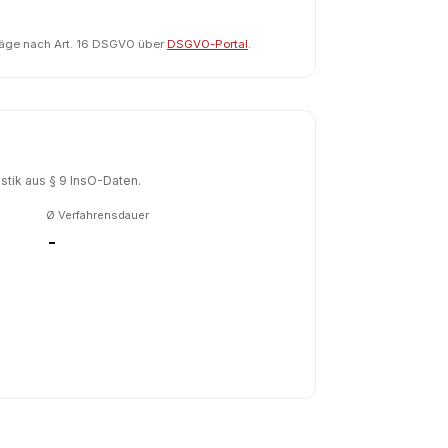
räge nach Art. 16 DSGVO über
DSGVO-Portal
.
tik aus § 9 InsO-Daten.
Ø Verfahrensdauer
-