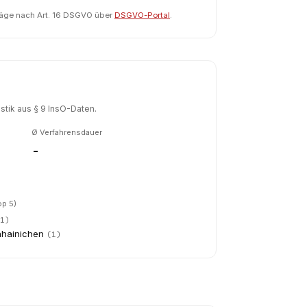
räge nach Art. 16 DSGVO über
DSGVO-Portal
.
tik aus § 9 InsO-Daten.
Ø Verfahrensdauer
-
op 5)
(
1
)
nhainichen
(
1
)