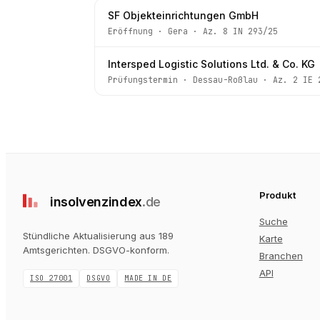
SF Objekteinrichtungen GmbH
Eröffnung
·
Gera
· Az.
8 IN 293/25
Intersped Logistic Solutions Ltd. & Co. KG
Prüfungstermin
·
Dessau-Roßlau
· Az.
2 IE 
Produkt
insolvenz
index
.de
Suche
Stündliche Aktualisierung aus 189
Karte
Amtsgerichten
. DSGVO-konform.
Branchen
API
ISO 27001
DSGVO
MADE IN DE