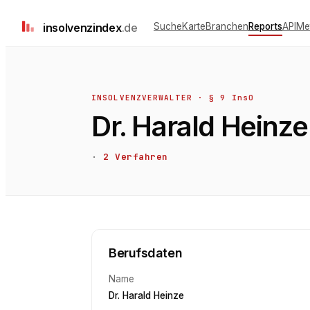
insolvenz
index
.de
Suche
Karte
Branchen
Reports
API
Me
INSOLVENZVERWALTER · § 9 InsO
Dr. Harald Heinze
·
2
Verfahren
Berufsdaten
Name
Dr. Harald Heinze