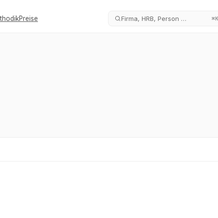
thodik
Preise
Firma, HRB, Person …
⌘