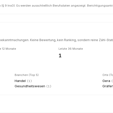
(§ 9 InsO). Es werden ausschließlich Berufsdaten angezeigt. Berichtigungsant
ekanntmachungen. Keine Bewertung, kein Ranking, sondern reine Zähl-Statis
e 12 Monate
Letzte 36 Monate
1
Branchen (Top 5)
Orte (T
Handel
Gera
(
1
)
Gesundheitswesen
Gräfe
(
1
)