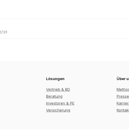
2/19
Lösungen
Über 
Vertrieb & BD
Metho
Beratung
Presse
Investoren & PE
Karrie
Versicherung
Kontak