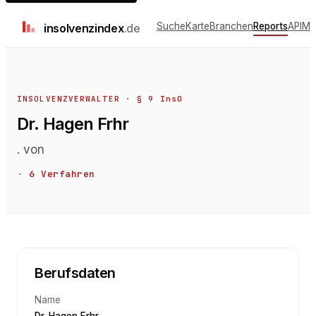
Suche
Karte
Branchen
Reports
API
Me
insolvenz
index
.de
INSOLVENZVERWALTER · § 9 InsO
Dr. Hagen Frhr
. von
·
6
Verfahren
Berufsdaten
Name