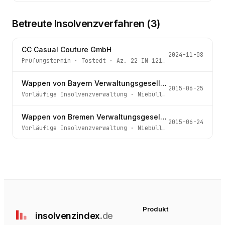
Betreute Insolvenzverfahren (
3
)
CC Casual Couture GmbH
2024-11-08
Prüfungstermin
·
Tostedt
· Az.
22 IN 121/24
Wappen von Bayern Verwaltungsgesellschaft mbH
2015-06-25
Vorläufige Insolvenzverwaltung
·
Niebüll
· Az.
5 IN 65/15
Wappen von Bremen Verwaltungsgesellschaft mbH
2015-06-24
Vorläufige Insolvenzverwaltung
·
Niebüll
· Az.
5 IN 59/15
Produkt
insolvenz
index
.de