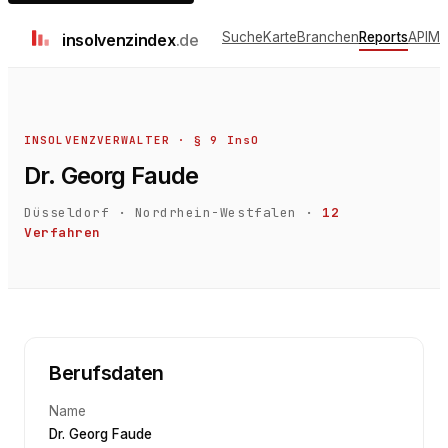
Suche
Karte
Branchen
Reports
API
Me
insolvenz
index
.de
INSOLVENZVERWALTER · § 9 InsO
Dr. Georg Faude
Düsseldorf
·
Nordrhein-Westfalen
·
12
Verfahren
Berufsdaten
Name
Dr. Georg Faude