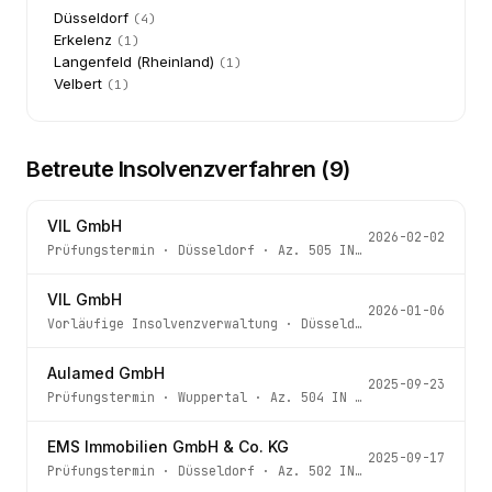
Düsseldorf
(
4
)
Erkelenz
(
1
)
Langenfeld (Rheinland)
(
1
)
Velbert
(
1
)
Betreute Insolvenzverfahren (
9
)
VIL GmbH
2026-02-02
Prüfungstermin
·
Düsseldorf
· Az.
505 IN 275/25
VIL GmbH
2026-01-06
Vorläufige Insolvenzverwaltung
·
Düsseldorf
· Az.
505 IN 
Aulamed GmbH
2025-09-23
Prüfungstermin
·
Wuppertal
· Az.
504 IN 132/25
EMS Immobilien GmbH & Co. KG
2025-09-17
Prüfungstermin
·
Düsseldorf
· Az.
502 IN 165/25