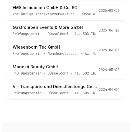
EMS Immobilien GmbH & Co. KG
2025-08-13
Vorläufige Insolvenzverwaltung
·
Düsseldorf
· Az.
502 IN 
Gastroleben Events & More GmbH
2025-06-20
Prüfungstermin
·
Düsseldorf
· Az.
503 IN 6/25
Wiesenborn Tec GmbH
2025-06-03
Prüfungstermin
·
Mönchengladbach
· Az.
45 IN 8/25
Manekii Beauty GmbH
2024-05-02
Prüfungstermin
·
Düsseldorf
· Az.
502 IN 41/24
V - Transporte und Dienstleistungs GmbH
2024-04-04
Prüfungstermin
·
Düsseldorf
· Az.
505 IN 207/23