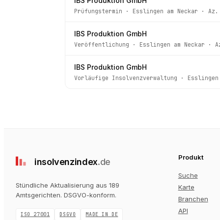
IBS Produktion GmbH
Prüfungstermin
·
Esslingen am Neckar
· Az
IBS Produktion GmbH
Veröffentlichung
·
Esslingen am Neckar
· A
IBS Produktion GmbH
Vorläufige Insolvenzverwaltung
·
Esslingen
Produkt
insolvenz
index
.de
Suche
Stündliche Aktualisierung aus 189
Karte
Amtsgerichten
. DSGVO-konform.
Branchen
API
ISO 27001
DSGVO
MADE IN DE