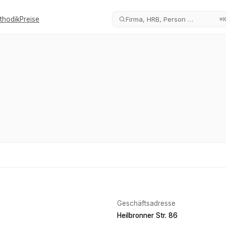
thodik
Preise
Firma, HRB, Person …
⌘
Geschäftsadresse
Heilbronner Str. 86