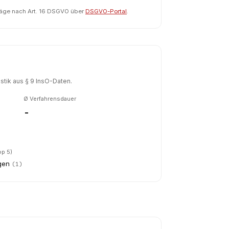
räge nach Art. 16 DSGVO über
DSGVO-Portal
.
tik aus § 9 InsO-Daten.
Ø Verfahrensdauer
-
op 5)
gen
(
1
)