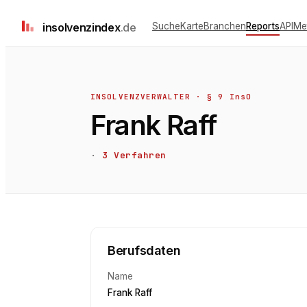
insolvenz
index
.de
Suche
Karte
Branchen
Reports
API
Me
INSOLVENZVERWALTER · § 9 InsO
Frank Raff
·
3
Verfahren
Berufsdaten
Name
Frank Raff