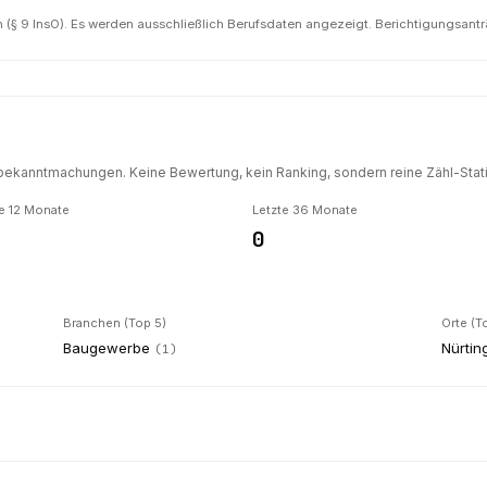
(§ 9 InsO). Es werden ausschließlich Berufsdaten angezeigt. Berichtigungsant
ekanntmachungen. Keine Bewertung, kein Ranking, sondern reine Zähl-Statis
e 12 Monate
Letzte 36 Monate
0
Branchen (Top 5)
Orte (T
Baugewerbe
Nürtin
(
1
)