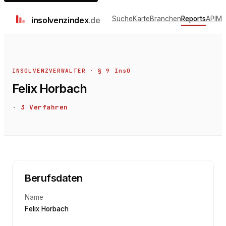
Suche
Karte
Branchen
Reports
API
Me
insolvenz
index
.de
INSOLVENZVERWALTER · § 9 InsO
Felix Horbach
·
3
Verfahren
Berufsdaten
Name
Felix Horbach