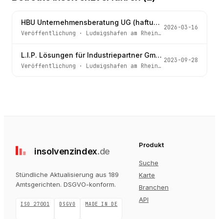
HBU Unternehmensberatung UG (haftungsbeschränkt) & Co. KG
2026-03-16
Veröffentlichung
·
Ludwigshafen am Rhein
· Az.
3 b IN 267
L.I.P. Lösungen für Industriepartner GmbH
2023-09-28
Veröffentlichung
·
Ludwigshafen am Rhein
· Az.
3 g IN 235
Produkt
insolvenz
index
.de
Suche
Stündliche Aktualisierung aus 189
Karte
Amtsgerichten
. DSGVO-konform.
Branchen
API
ISO 27001
DSGVO
MADE IN DE