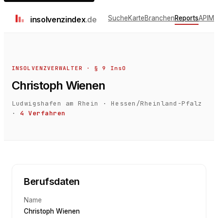
Suche
Karte
Branchen
Reports
API
Me
insolvenz
index
.de
INSOLVENZVERWALTER · § 9 InsO
Christoph Wienen
Ludwigshafen am Rhein
·
Hessen/Rheinland-Pfalz
·
4
Verfahren
Berufsdaten
Name
Christoph Wienen