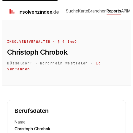
Suche
Karte
Branchen
Reports
API
Me
insolvenz
index
.de
INSOLVENZVERWALTER · § 9 InsO
Christoph Chrobok
Düsseldorf
·
Nordrhein-Westfalen
·
13
Verfahren
Berufsdaten
Name
Christoph Chrobok