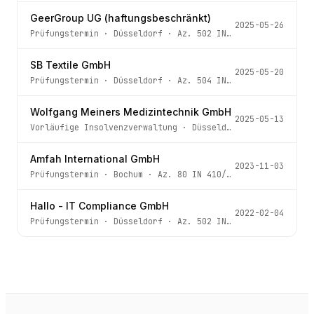
GeerGroup UG (haftungsbeschränkt)
2025-05-26
Prüfungstermin
·
Düsseldorf
· Az.
502 IN 90/25
SB Textile GmbH
2025-05-20
Prüfungstermin
·
Düsseldorf
· Az.
504 IN 263/24
Wolfgang Meiners Medizintechnik GmbH
2025-05-13
Vorläufige Insolvenzverwaltung
·
Düsseldorf
· Az.
502 IN 
Amfah International GmbH
2023-11-03
Prüfungstermin
·
Bochum
· Az.
80 IN 410/23
Hallo - IT Compliance GmbH
2022-02-04
Prüfungstermin
·
Düsseldorf
· Az.
502 IN 94/21