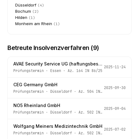
Düsseldorf
(
4
)
Bochum
(
2
)
Hilden
(
1
)
Monheim am Rhein
(
1
)
Betreute Insolvenzverfahren (
9
)
AVAE Security Service UG (haftungsbeschränkt)
2025-11-24
Prüfungstermin
·
Essen
· Az.
164 IN 86/25
CEG Germany GmbH
2025-09-30
Prüfungstermin
·
Düsseldorf
· Az.
504 IN 122/25
NO5 Rheinland GmbH
2025-09-04
Prüfungstermin
·
Düsseldorf
· Az.
502 IN 131/25
Wolfgang Meiners Medizintechnik GmbH
2025-07-02
Prüfungstermin
·
Düsseldorf
· Az.
502 IN 89/25