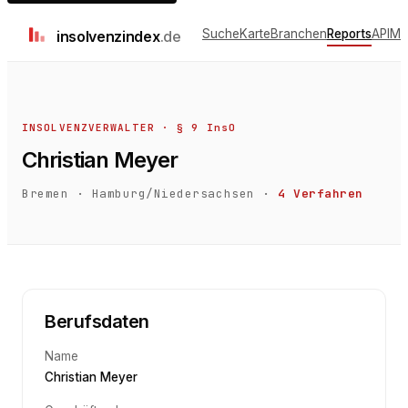
Suche
Karte
Branchen
Reports
API
Me
insolvenz
index
.de
INSOLVENZVERWALTER · § 9 InsO
Christian Meyer
Bremen
·
Hamburg/Niedersachsen
·
4
Verfahren
Berufsdaten
Name
Christian Meyer