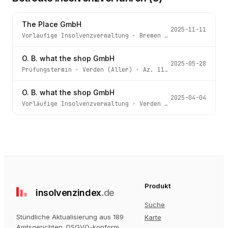
The Place GmbH
2025-11-11
Vorläufige Insolvenzverwaltung
·
Bremen
· Az.
517 IN 19/2
O. B. what the shop GmbH
2025-05-28
Prüfungstermin
·
Verden (Aller)
· Az.
11 IN 44/25
O. B. what the shop GmbH
2025-04-04
Vorläufige Insolvenzverwaltung
·
Verden (Aller)
· Az.
11 
Produkt
insolvenz
index
.de
Suche
Stündliche Aktualisierung aus 189
Karte
Amtsgerichten
. DSGVO-konform.