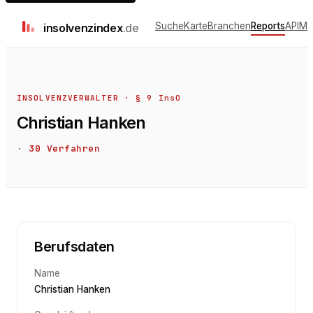
Suche
Karte
Branchen
Reports
API
Me
insolvenz
index
.de
INSOLVENZVERWALTER · § 9 InsO
Christian Hanken
·
30
Verfahren
Berufsdaten
Name
Christian Hanken