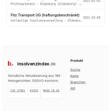
2022-01-03
Prüfungstermin
·
Oldenburg (Oldenburg)
· Az.
16 IN 37/21
Fitz Transport UG (haftungsbeschränkt)
2021-10-08
Vorläufige Insolvenzverwaltung
·
Oldenburg (Oldenburg)
· 
Produkt
insolvenz
index
.de
Suche
Stündliche Aktualisierung aus 189
Karte
Amtsgerichten
. DSGVO-konform.
Branchen
API
ISO 27001
DSGVO
MADE IN DE