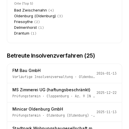
Orte (Top 5)
Bad Zwischenahn
(
4
)
Oldenburg (Oldenburg)
(
3
)
Friesoythe
(
2
)
Delmenhorst
(
1
)
Drantum
(
1
)
Betreute Insolvenzverfahren (
25
)
FM Bau GmbH
2026-01-13
Vorläufige Insolvenzverwaltung
·
Oldenburg (Oldenburg)
· 
MS Zimmerei UG (haftungsbeschränkt)
2025-12-22
Prüfungstermin
·
Cloppenburg
· Az.
9 IN 109/25
Minicar Oldenburg GmbH
2025-11-13
Prüfungstermin
·
Oldenburg (Oldenburg)
· Az.
65 IN 35/25
Stadtpark Wohnungsbaugesellschaft mbH