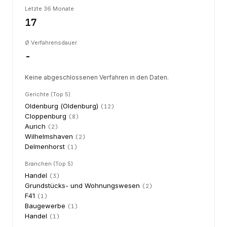
Letzte 36 Monate
17
Ø Verfahrensdauer
-
Keine abgeschlossenen Verfahren in den Daten.
Gerichte (Top 5)
Oldenburg (Oldenburg)
(
12
)
Cloppenburg
(
8
)
Aurich
(
2
)
Wilhelmshaven
(
2
)
Delmenhorst
(
1
)
Branchen (Top 5)
Handel
(
3
)
Grundstücks- und Wohnungswesen
(
2
)
F41
(
1
)
Baugewerbe
(
1
)
Handel
(
1
)