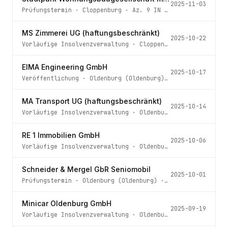
2025-11-03
Prüfungstermin
·
Cloppenburg
· Az.
9 IN 35/25
MS Zimmerei UG (haftungsbeschränkt)
2025-10-22
Vorläufige Insolvenzverwaltung
·
Cloppenburg
· Az.
9 IN 1
EIMA Engineering GmbH
2025-10-17
Veröffentlichung
·
Oldenburg (Oldenburg)
· Az.
33 IN 54/2
MA Transport UG (haftungsbeschränkt)
2025-10-14
Vorläufige Insolvenzverwaltung
·
Oldenburg (Oldenburg)
· 
RE 1 Immobilien GmbH
2025-10-06
Vorläufige Insolvenzverwaltung
·
Oldenburg (Oldenburg)
· 
Schneider & Mergel GbR Seniomobil
2025-10-01
Prüfungstermin
·
Oldenburg (Oldenburg)
· Az.
65 IN 38/25
Minicar Oldenburg GmbH
2025-09-19
Vorläufige Insolvenzverwaltung
·
Oldenburg (Oldenburg)
· 