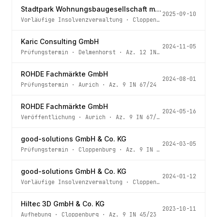
Stadtpark Wohnungsbaugesellschaft mbH
2025-09-10
Vorläufige Insolvenzverwaltung
·
Cloppenburg
· Az.
9 IN 3
Karic Consulting GmbH
2024-11-05
Prüfungstermin
·
Delmenhorst
· Az.
12 IN 107/24
ROHDE Fachmärkte GmbH
2024-08-01
Prüfungstermin
·
Aurich
· Az.
9 IN 67/24
ROHDE Fachmärkte GmbH
2024-05-16
Veröffentlichung
·
Aurich
· Az.
9 IN 67/24
good-solutions GmbH & Co. KG
2024-03-05
Prüfungstermin
·
Cloppenburg
· Az.
9 IN 103/23
good-solutions GmbH & Co. KG
2024-01-12
Vorläufige Insolvenzverwaltung
·
Cloppenburg
· Az.
9 IN 1
Hiltec 3D GmbH & Co. KG
2023-10-11
Aufhebung
·
Cloppenburg
· Az.
9 IN 45/23