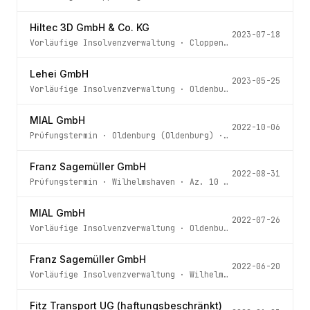
Hiltec 3D GmbH & Co. KG
2023-07-18
Vorläufige Insolvenzverwaltung
·
Cloppenburg
· Az.
9 IN 4
Lehei GmbH
2023-05-25
Vorläufige Insolvenzverwaltung
·
Oldenburg (Oldenburg)
· 
MIAL GmbH
2022-10-06
Prüfungstermin
·
Oldenburg (Oldenburg)
· Az.
65 IN 22/22
Franz Sagemüller GmbH
2022-08-31
Prüfungstermin
·
Wilhelmshaven
· Az.
10 IN 49/22
MIAL GmbH
2022-07-26
Vorläufige Insolvenzverwaltung
·
Oldenburg (Oldenburg)
· 
Franz Sagemüller GmbH
2022-06-20
Vorläufige Insolvenzverwaltung
·
Wilhelmshaven
· Az.
10 I
Fitz Transport UG (haftungsbeschränkt)