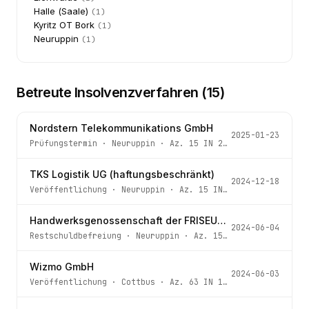
Halle (Saale)
(
1
)
Kyritz OT Bork
(
1
)
Neuruppin
(
1
)
Betreute Insolvenzverfahren (
15
)
Nordstern Telekommunikations GmbH
2025-01-23
Prüfungstermin
·
Neuruppin
· Az.
15 IN 216/24
TKS Logistik UG (haftungsbeschränkt)
2024-12-18
Veröffentlichung
·
Neuruppin
· Az.
15 IN 179/21
Handwerksgenossenschaft der FRISEURE und KOSMETIKER Kreis Angermünde e.G.
2024-06-04
Restschuldbefreiung
·
Neuruppin
· Az.
15 IN 64/24
Wizmo GmbH
2024-06-03
Veröffentlichung
·
Cottbus
· Az.
63 IN 111/24