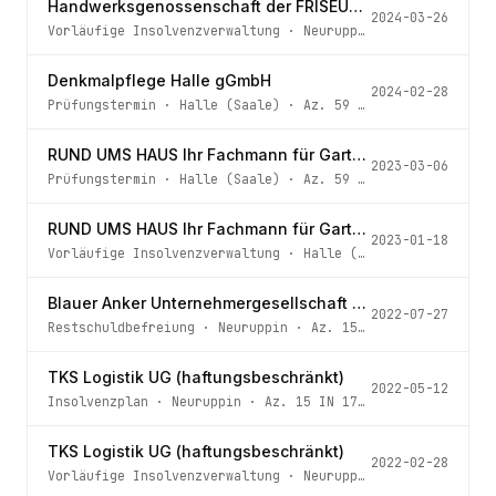
Handwerksgenossenschaft der FRISEURE und KOSMETIKER Kreis Angermünde e.G.
2024-03-26
Vorläufige Insolvenzverwaltung
·
Neuruppin
· Az.
15 IN 64
Denkmalpflege Halle gGmbH
2024-02-28
Prüfungstermin
·
Halle (Saale)
· Az.
59 IN 482/23
RUND UMS HAUS Ihr Fachmann für Garten- und Landschaftsbau UG (haftungsbeschränkt)
2023-03-06
Prüfungstermin
·
Halle (Saale)
· Az.
59 IN 362/22
RUND UMS HAUS Ihr Fachmann für Garten- und Landschaftsbau UG (haftungsbeschränkt)
2023-01-18
Vorläufige Insolvenzverwaltung
·
Halle (Saale)
· Az.
59 I
Blauer Anker Unternehmergesellschaft (haftungsbeschränkt)
2022-07-27
Restschuldbefreiung
·
Neuruppin
· Az.
15 IN 18/21
TKS Logistik UG (haftungsbeschränkt)
2022-05-12
Insolvenzplan
·
Neuruppin
· Az.
15 IN 179/21
TKS Logistik UG (haftungsbeschränkt)
2022-02-28
Vorläufige Insolvenzverwaltung
·
Neuruppin
· Az.
15 IN 17