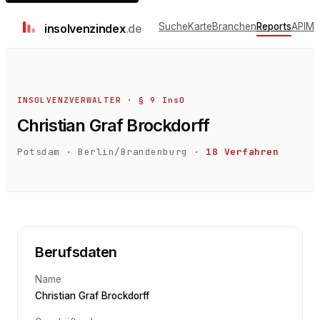
Suche
Karte
Branchen
Reports
API
Me
insolvenz
index
.de
INSOLVENZVERWALTER · § 9 InsO
Christian Graf Brockdorff
Potsdam
·
Berlin/Brandenburg
·
18
Verfahren
Berufsdaten
Name
Christian Graf Brockdorff