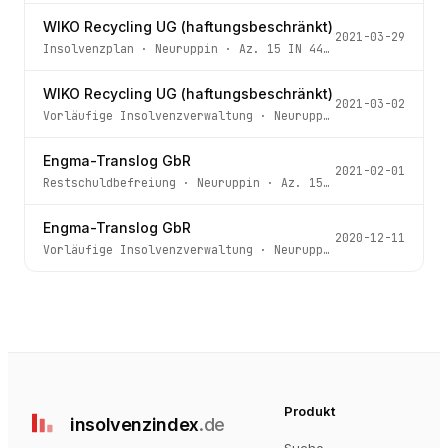
WIKO Recycling UG (haftungsbeschränkt)
2021-03-29
Insolvenzplan
·
Neuruppin
· Az.
15 IN 44/21
WIKO Recycling UG (haftungsbeschränkt)
2021-03-02
Vorläufige Insolvenzverwaltung
·
Neuruppin
· Az.
15 IN 44
Engma-Translog GbR
2021-02-01
Restschuldbefreiung
·
Neuruppin
· Az.
15 IN 163/20
Engma-Translog GbR
2020-12-11
Vorläufige Insolvenzverwaltung
·
Neuruppin
· Az.
15 IN 16
Produkt
insolvenz
index
.de