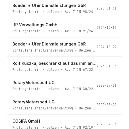
Boeder + Ufer Dienstleistungen GbR
2025-01-31
Prüfungstermin
·
Uelzen
· Az.
7 IN 98/24
IfP Verwaltungs GmbH
2024-12-17
Prüfungstermin
·
Uelzen
· Az.
7 IN 91/24
Boeder + Ufer Dienstleistungen GbR
2024-10-22
Vorläufige Insolvenzverwaltung
·
Uelzen
· Az.
7 IN 98/24
Rolf Kuczka, beschränkt auf das ihm angewachsene Vermögen der liquidationslos vollbeendeten Planen-Eggert-Hitzacker KG
2023-01-03
Prüfungstermin
·
Uelzen
· Az.
7 IN 67/22
RotaryMotorsport UG
2022-07-01
Prüfungstermin
·
Uelzen
· Az.
7 IN 30/22
RotaryMotorsport UG
2022-05-20
Vorläufige Insolvenzverwaltung
·
Uelzen
· Az.
7 IN 30/22
COSIFA GmbH
2020-02-06
Prüfungstermin
·
Uelzen
· Az.
7 IN 92/19