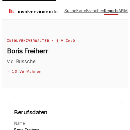
Suche
Karte
Branchen
Reports
API
Me
insolvenz
index
.de
INSOLVENZVERWALTER · § 9 InsO
Boris Freiherr
v.d. Bussche
·
13
Verfahren
Berufsdaten
Name