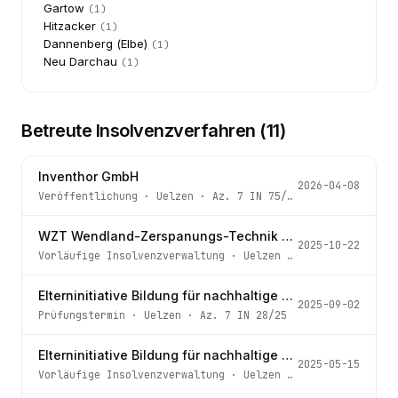
Gartow
(
1
)
Hitzacker
(
1
)
Dannenberg (Elbe)
(
1
)
Neu Darchau
(
1
)
Betreute Insolvenzverfahren (
11
)
Inventhor GmbH
2026-04-08
Veröffentlichung
·
Uelzen
· Az.
7 IN 75/25
WZT Wendland-Zerspanungs-Technik GmbH
2025-10-22
Vorläufige Insolvenzverwaltung
·
Uelzen
· Az.
7 IN 66/25
Elterninitiative Bildung für nachhaltige Entwicklung e.V. (EBNE e.V.)
2025-09-02
Prüfungstermin
·
Uelzen
· Az.
7 IN 28/25
Elterninitiative Bildung für nachhaltige Entwicklung e.V. (EBNE e.V.)
2025-05-15
Vorläufige Insolvenzverwaltung
·
Uelzen
· Az.
7 IN 28/25