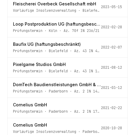
Fleischerei Overbeck Gesellschaft mbH
2023-05-15
Vorläufige Insolvenzverwaltung
·
Bielefeld
· Az.
43 IN 32
Loop Postproduktion UG (haftungsbeschränkt)
2022-02-28
Prüfungstermin
·
Köln
· Az.
70f IN 236/21
Baufix UG (haftungsbeschränkt)
2022-02-07
Prüfungstermin
·
Bielefeld
· Az.
43 IN 475/21
Pixelgame Studios GmbH
2021-08-12
Prüfungstermin
·
Bielefeld
· Az.
43 IN 146/21
DomTech Baudienstleistungen GmbH & Co. KG
2021-03-12
Prüfungstermin
·
Paderborn
· Az.
2 IN 140/20
Cornelius GmbH
2021-02-22
Prüfungstermin
·
Paderborn
· Az.
2 IN 173/20
Cornelius GmbH
2020-10-28
Vorläufige Insolvenzverwaltung
·
Paderborn
· Az.
2 IN 173