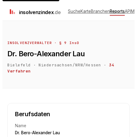
Suche
Karte
Branchen
Reports
API
Me
insolvenz
index
.de
INSOLVENZVERWALTER · § 9 InsO
Dr. Bero-Alexander Lau
Bielefeld
·
Niedersachsen/NRW/Hessen
·
34
Verfahren
Berufsdaten
Name
Dr. Bero-Alexander Lau