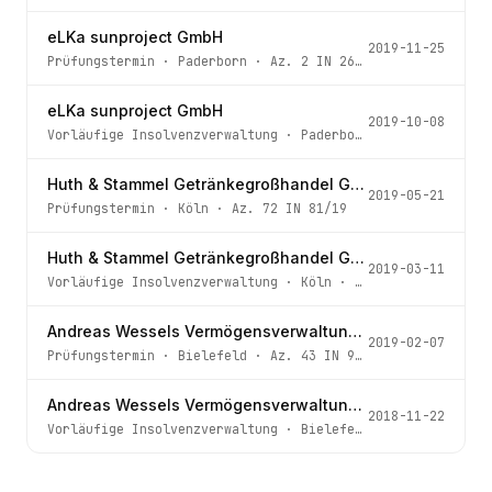
eLKa sunproject GmbH
2019-11-25
Prüfungstermin
·
Paderborn
· Az.
2 IN 269/19
eLKa sunproject GmbH
2019-10-08
Vorläufige Insolvenzverwaltung
·
Paderborn
· Az.
2 IN 269
Huth & Stammel Getränkegroßhandel GmbH
2019-05-21
Prüfungstermin
·
Köln
· Az.
72 IN 81/19
Huth & Stammel Getränkegroßhandel GmbH
2019-03-11
Vorläufige Insolvenzverwaltung
·
Köln
· Az.
72 IN 81/19
Andreas Wessels Vermögensverwaltungs UG (haftungsbeschränkt) & Co. KG
2019-02-07
Prüfungstermin
·
Bielefeld
· Az.
43 IN 904/18
Andreas Wessels Vermögensverwaltungs UG (haftungsbeschränkt) & Co. KG
2018-11-22
Vorläufige Insolvenzverwaltung
·
Bielefeld
· Az.
43 IN 90