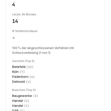
4
Letzte 36 Monate
14
Ø Verfahrensdauer
-
100 % der abgeschlossenen Verfahren mit
Schlussverteilung (1 von 1).
Gerichte (Top 5)
Bielefeld
(
12
)
Köln
(
7
)
Paderborn
(
6
)
Detmold
(
4
)
Branchen (Top 5)
Baugewerbe
(
3
)
Handel
(
2
)
Handel
(
1
)
G46
(
1
)