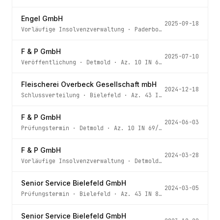
Engel GmbH
2025-09-18
Vorläufige Insolvenzverwaltung
·
Paderborn
· Az.
97 IN 17
F & P GmbH
2025-07-10
Veröffentlichung
·
Detmold
· Az.
10 IN 69/24
Fleischerei Overbeck Gesellschaft mbH
2024-12-18
Schlussverteilung
·
Bielefeld
· Az.
43 IN 325/23
F & P GmbH
2024-06-03
Prüfungstermin
·
Detmold
· Az.
10 IN 69/24
F & P GmbH
2024-03-28
Vorläufige Insolvenzverwaltung
·
Detmold
· Az.
10 IN 69/2
Senior Service Bielefeld GmbH
2024-03-05
Prüfungstermin
·
Bielefeld
· Az.
43 IN 883/23
Senior Service Bielefeld GmbH