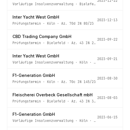
2023-12-22
Vorläufige Insolvenzverwaltung
·
Bielefeld
· Az.
43 IN 88
Inter Yacht West GmbH
2023-12-13
Prüfungstermin
·
Köln
· Az.
70d IN 80/23
CBD Trading Company GmbH
2023-09-22
Prüfungstermin
·
Bielefeld
· Az.
43 IN 244/23
Inter Yacht West GmbH
2023-09-21
Vorläufige Insolvenzverwaltung
·
Köln
· Az.
70d IN 80/23
F1-Generation GmbH
2023-08-30
Prüfungstermin
·
Köln
· Az.
70c IN 145/23
Fleischerei Overbeck Gesellschaft mbH
2023-08-03
Prüfungstermin
·
Bielefeld
· Az.
43 IN 325/23
F1-Generation GmbH
2023-06-15
Vorläufige Insolvenzverwaltung
·
Köln
· Az.
70c IN 145/23