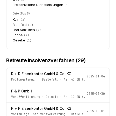
Freiberufliche Dienstleistungen
(
1
)
Orte (Top 5)
Köln
(
3
)
Bielefeld
(
2
)
Bad Salzuflen
(
2
)
Löhne
(
2
)
Geseke
(
1
)
Betreute Insolvenzverfahren (
29
)
R + R Eisenkontor GmbH & Co. KG
2025-11-04
Prüfungstermin
·
Bielefeld
· Az.
43 IN 903/25
F & P GmbH
2025-10-30
Veröffentlichung
·
Detmold
· Az.
10 IN 69/24
R + R Eisenkontor GmbH & Co. KG
2025-10-01
Vorläufige Insolvenzverwaltung
·
Bielefeld
· Az.
43 IN 90