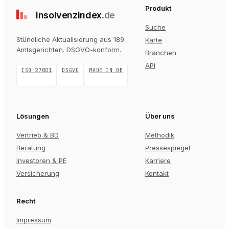
Produkt
insolvenz
index
.de
Suche
Stündliche Aktualisierung aus 189
Karte
Amtsgerichten
. DSGVO-konform.
Branchen
API
ISO 27001
DSGVO
MADE IN DE
Lösungen
Über uns
Vertrieb & BD
Methodik
Beratung
Pressespiegel
Investoren & PE
Karriere
Versicherung
Kontakt
Recht
Impressum