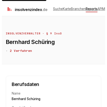
Suche
Karte
Branchen
Reports
API
Me
insolvenz
index
.de
INSOLVENZVERWALTER · § 9 InsO
Bernhard Schüring
·
2
Verfahren
Berufsdaten
Name
Bernhard Schüring