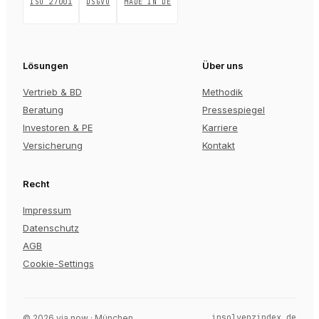
ISO 27001
DSGVO
MADE IN DE
Lösungen
Über uns
Vertrieb & BD
Methodik
Beratung
Pressespiegel
Investoren & PE
Karriere
Versicherung
Kontakt
Recht
Impressum
Datenschutz
AGB
Cookie-Settings
insolvenzindex.de
©
2026
via now · München