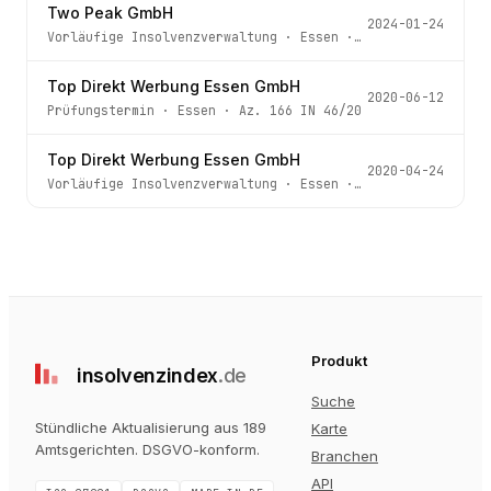
Two Peak GmbH
2024-01-24
Vorläufige Insolvenzverwaltung
·
Essen
· Az.
166 IN 31/23
Top Direkt Werbung Essen GmbH
2020-06-12
Prüfungstermin
·
Essen
· Az.
166 IN 46/20
Top Direkt Werbung Essen GmbH
2020-04-24
Vorläufige Insolvenzverwaltung
·
Essen
· Az.
166 IN 46/20
Produkt
insolvenz
index
.de
Suche
Stündliche Aktualisierung aus 189
Karte
Amtsgerichten
. DSGVO-konform.
Branchen
API