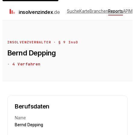
Suche
Karte
Branchen
Reports
API
Me
insolvenz
index
.de
INSOLVENZVERWALTER · § 9 InsO
Bernd Depping
·
4
Verfahren
Berufsdaten
Name
Bernd Depping