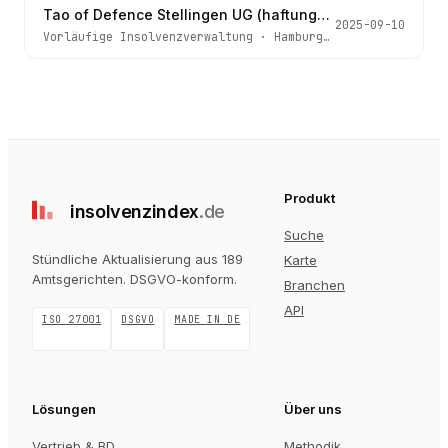
Tao of Defence Stellingen UG (haftungsbeschränkt)
2025-09-10
Vorläufige Insolvenzverwaltung
·
Hamburg
· Az.
67h IN 255
Produkt
insolvenz
index
.de
Suche
Stündliche Aktualisierung aus 189
Karte
Amtsgerichten
. DSGVO-konform.
Branchen
API
ISO 27001
DSGVO
MADE IN DE
Lösungen
Über uns
Vertrieb & BD
Methodik