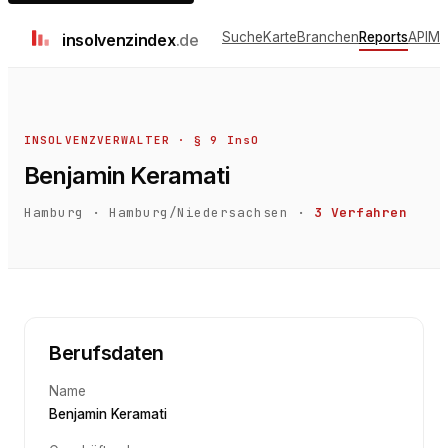
Suche
Karte
Branchen
Reports
API
Me
insolvenz
index
.de
INSOLVENZVERWALTER · § 9 InsO
Benjamin Keramati
Hamburg
·
Hamburg/Niedersachsen
·
3
Verfahren
Berufsdaten
Name
Benjamin Keramati