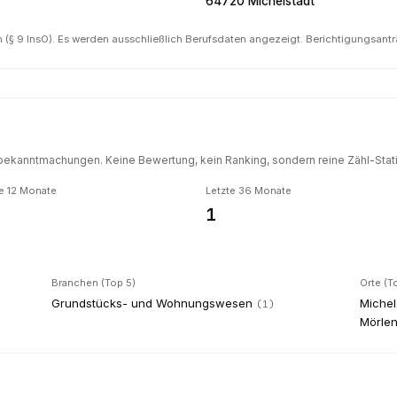
64720 Michelstadt
(§ 9 InsO). Es werden ausschließlich Berufsdaten angezeigt. Berichtigungsant
ekanntmachungen. Keine Bewertung, kein Ranking, sondern reine Zähl-Statis
e 12 Monate
Letzte 36 Monate
1
Branchen (Top 5)
Orte (T
Grundstücks- und Wohnungswesen
Michel
(
1
)
Mörle