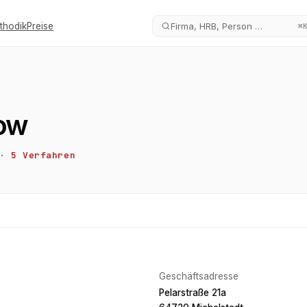
thodik
Preise
Firma, HRB, Person …
⌘
sow
·
5
Verfahren
Geschäftsadresse
Pelarstraße 21a