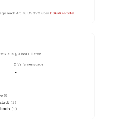
räge nach Art. 16 DSGVO über
DSGVO-Portal
.
tik aus § 9 InsO-Daten.
Ø Verfahrensdauer
-
op 5)
stadt
(
1
)
nbach
(
1
)