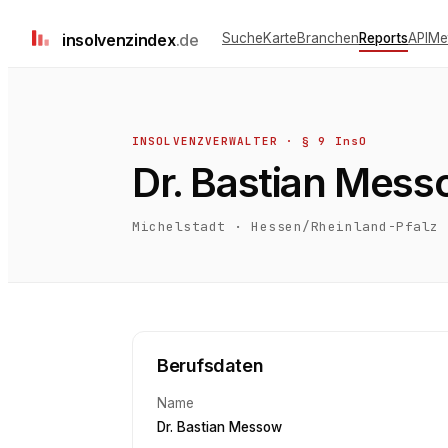
insolvenz
index
.de
Suche
Karte
Branchen
Reports
API
Me
INSOLVENZVERWALTER · § 9 InsO
Dr. Bastian Mes
Michelstadt
·
Hessen/Rheinland-Pfalz
Berufsdaten
Name
Dr. Bastian Messow