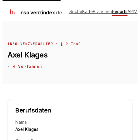
Suche
Karte
Branchen
Reports
API
Me
insolvenz
index
.de
INSOLVENZVERWALTER · § 9 InsO
Axel Klages
·
4
Verfahren
Berufsdaten
Name
Axel Klages