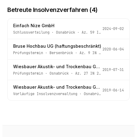
Betreute Insolvenzverfahren (
4
)
Einfach Nize GmbH
2024-09-02
Schlussverteilung
·
Osnabrück
· Az.
59 IN 12/18 (60)
Bruse Hochbau UG (haftungsbeschränkt)
2020-06-04
Prüfungstermin
·
Bersenbrück
· Az.
9 IN 5/20
Wiesbauer Akustik- und Trockenbau GmbH & Co. KG
2019-07-31
Prüfungstermin
·
Osnabrück
· Az.
27 IN 26/19 (38)
Wiesbauer Akustik- und Trockenbau GmbH & Co. KG
2019-06-14
Vorläufige Insolvenzverwaltung
·
Osnabrück
· Az.
27 IN 26