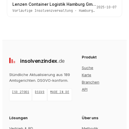
Lenzen Container Logistik Hamburg GmbH
2025-10-07
Vorläufige Insolvenzverwaltung
·
Hamburg
· Az.
67c IN 357
Produkt
insolvenz
index
.de
Suche
Stündliche Aktualisierung aus 189
Karte
Amtsgerichten
. DSGVO-konform.
Branchen
API
ISO 27001
DSGVO
MADE IN DE
Lösungen
Über uns
Vertrieb & BD
Methodik