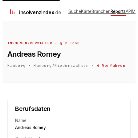
Suche
Karte
Branchen
Reports
API
Me
insolvenz
index
.de
INSOLVENZVERWALTER · § 9 InsO
Andreas Romey
Hamburg
·
Hamburg/Niedersachsen
·
4
Verfahren
Berufsdaten
Name
Andreas Romey