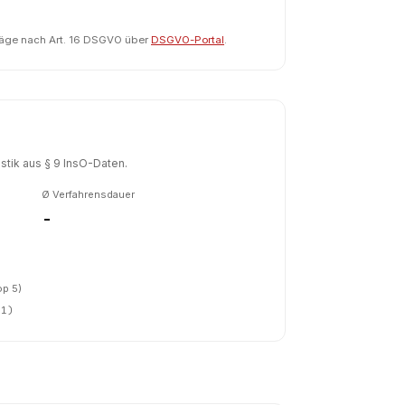
räge nach Art. 16 DSGVO über
DSGVO-Portal
.
tik aus § 9 InsO-Daten.
Ø Verfahrensdauer
-
op 5)
(
1
)