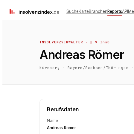
insolvenz
index
.de
Suche
Karte
Branchen
Reports
API
Me
INSOLVENZVERWALTER · § 9 InsO
Andreas Römer
Nürnberg
·
Bayern/Sachsen/Thüringen
·
Berufsdaten
Name
Andreas Römer