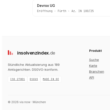
Devrox UG
Eröffnung
·
Fürth
· Az.
IN 180/25
Produkt
insolvenz
index
.de
Suche
Stündliche Aktualisierung aus 189
Karte
Amtsgerichten
. DSGVO-konform.
Branchen
API
ISO 27001
DSGVO
MADE IN DE
©
2026
via now · München