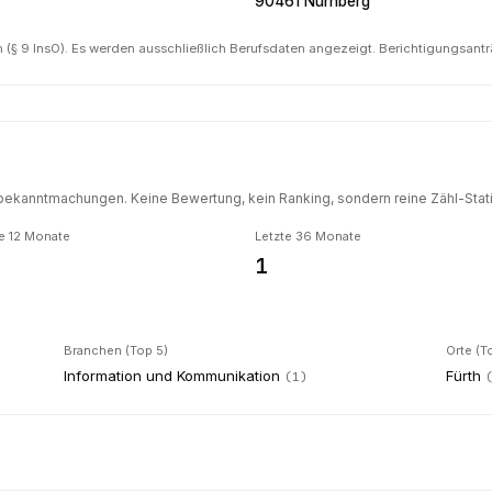
90461 Nürnberg
(§ 9 InsO). Es werden ausschließlich Berufsdaten angezeigt. Berichtigungsant
ekanntmachungen. Keine Bewertung, kein Ranking, sondern reine Zähl-Statis
e 12 Monate
Letzte 36 Monate
1
Branchen (Top 5)
Orte (T
Information und Kommunikation
Fürth
(
1
)