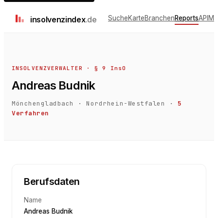
Suche
Karte
Branchen
Reports
API
Me
insolvenz
index
.de
INSOLVENZVERWALTER · § 9 InsO
Andreas Budnik
Mönchengladbach
·
Nordrhein-Westfalen
·
5
Verfahren
Berufsdaten
Name
Andreas Budnik