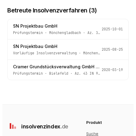
Betreute Insolvenzverfahren (
3
)
SN Projektbau GmbH
2025-10-01
Prüfungstermin
·
Mönchengladbach
· Az.
32 IN 75/25
SN Projektbau GmbH
2025-08-25
Vorläufige Insolvenzverwaltung
·
Mönchengladbach
· Az.
32
Cramer Grundstücksverwaltung GmbH & Co. KG
2020-03-19
Prüfungstermin
·
Bielefeld
· Az.
43 IN 974/19
Produkt
insolvenz
index
.de
Suche