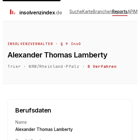
Suche
Karte
Branchen
Reports
API
Me
insolvenz
index
.de
INSOLVENZVERWALTER · § 9 InsO
Alexander Thomas Lamberty
Trier
·
NRW/Rheinland-Pfalz
·
8
Verfahren
Berufsdaten
Name
Alexander Thomas Lamberty