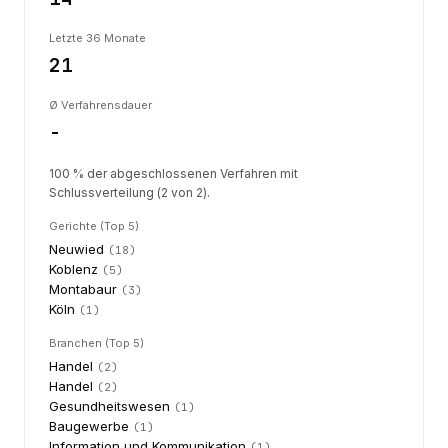
Letzte 36 Monate
21
Ø Verfahrensdauer
-
100 % der abgeschlossenen Verfahren mit
Schlussverteilung (2 von 2).
Gerichte (Top 5)
Neuwied
(
18
)
Koblenz
(
5
)
Montabaur
(
3
)
Köln
(
1
)
Branchen (Top 5)
Handel
(
2
)
Handel
(
2
)
Gesundheitswesen
(
1
)
Baugewerbe
(
1
)
Information und Kommunikation
(
1
)