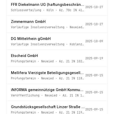
FFR Diekelmann UG (haftungsbeschränkt)
2025-10-27
Schlussverteilung
·
Köln
· Az.
70c IN 41/23
Zimmermann GmbH
2025-10-27
Vorläufige Insolvenzverwaltung
·
Neuwied
· Az.
21 IN 163/
DG Mittelrhein gGmbH
2025-10-09
Vorläufige Insolvenzverwaltung
·
Koblenz
· Az.
21 IN 185/
Etscheid GmbH
2025-09-19
Prüfungstermin
·
Neuwied
· Az.
21 IN 102/25
Mellifera Vierzigste Beteiligungsgesellschaft mbH
2025-09-15
Prüfungstermin
·
Neuwied
· Az.
21 IN 118/25
iNfORMA gemeinnützige GmbH Kommunikation/Bildung/ Arbeit
2025-09-15
Veröffentlichung
·
Neuwied
· Az.
21 IN 140/25
Grundstücksgesellschaft Linzer Straße GmbH
2025-09-15
Prüfungstermin
·
Neuwied
· Az.
21 IN 119/25