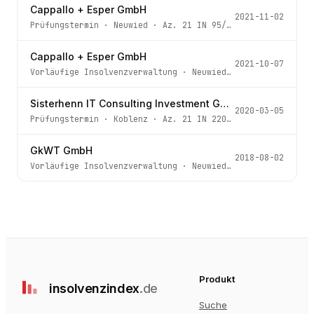
Cappallo + Esper GmbH
2021-11-02
Prüfungstermin
·
Neuwied
· Az.
21 IN 95/21
Cappallo + Esper GmbH
2021-10-07
Vorläufige Insolvenzverwaltung
·
Neuwied
· Az.
21 IN 95/2
Sisterhenn IT Consulting Investment GmbH
2020-03-05
Prüfungstermin
·
Koblenz
· Az.
21 IN 220/19
GkWT GmbH
2018-08-02
Vorläufige Insolvenzverwaltung
·
Neuwied
· Az.
21 IN 103/
Produkt
insolvenz
index
.de
Suche