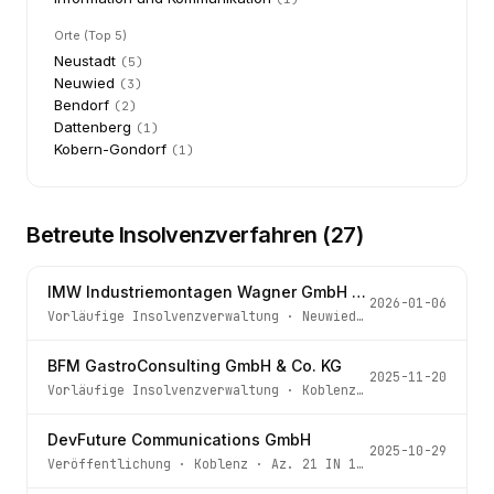
Orte (Top 5)
Neustadt
(
5
)
Neuwied
(
3
)
Bendorf
(
2
)
Dattenberg
(
1
)
Kobern-Gondorf
(
1
)
Betreute Insolvenzverfahren (
27
)
IMW Industriemontagen Wagner GmbH & Co. KG
2026-01-06
Vorläufige Insolvenzverwaltung
·
Neuwied
· Az.
21 IN 3/26
BFM GastroConsulting GmbH & Co. KG
2025-11-20
Vorläufige Insolvenzverwaltung
·
Koblenz
· Az.
21 IN 220/
DevFuture Communications GmbH
2025-10-29
Veröffentlichung
·
Koblenz
· Az.
21 IN 198/25