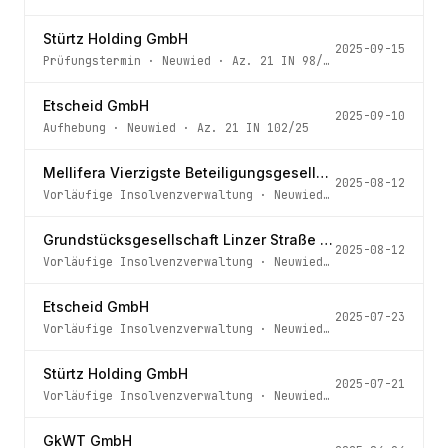
Stürtz Holding GmbH
2025-09-15
Prüfungstermin
·
Neuwied
· Az.
21 IN 98/25
Etscheid GmbH
2025-09-10
Aufhebung
·
Neuwied
· Az.
21 IN 102/25
Mellifera Vierzigste Beteiligungsgesellschaft mbH
2025-08-12
Vorläufige Insolvenzverwaltung
·
Neuwied
· Az.
21 IN 118/
Grundstücksgesellschaft Linzer Straße GmbH
2025-08-12
Vorläufige Insolvenzverwaltung
·
Neuwied
· Az.
21 IN 119/
Etscheid GmbH
2025-07-23
Vorläufige Insolvenzverwaltung
·
Neuwied
· Az.
21 IN 102/
Stürtz Holding GmbH
2025-07-21
Vorläufige Insolvenzverwaltung
·
Neuwied
· Az.
21 IN 98/2
GkWT GmbH