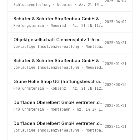
2025-04-04
Schlussverteilung
·
Neuwied
· Az.
21 IN 103/18
Schäfer & Schäfer Straßenbau GmbH & Co. KG
2025-04-02
Prüfungstermin
·
Neuwied
· Az.
21 IN 11/25
Objektgesellschaft Clemensplatz 1-5 mbH & Co. KG
2025-03-21
Vorläufige Insolvenzverwaltung
·
Montabaur
· Az.
14 IN 48
Schäfer & Schäfer Straßenbau GmbH & Co. KG
2025-01-21
Vorläufige Insolvenzverwaltung
·
Neuwied
· Az.
21 IN 11/2
Grüne Hölle Shop UG (haftungsbeschränkt)
2024-08-15
Prüfungstermin
·
Koblenz
· Az.
21 IN 112/24
Dorfladen Oberelbert GmbH vertreten.d.d. Geschäftsführer
2023-01-11
Prüfungstermin
·
Montabaur
· Az.
14 IN 150/22
Dorfladen Oberelbert GmbH vertreten.d.d. Geschäftsführer
2022-11-11
Vorläufige Insolvenzverwaltung
·
Montabaur
· Az.
14 IN 15