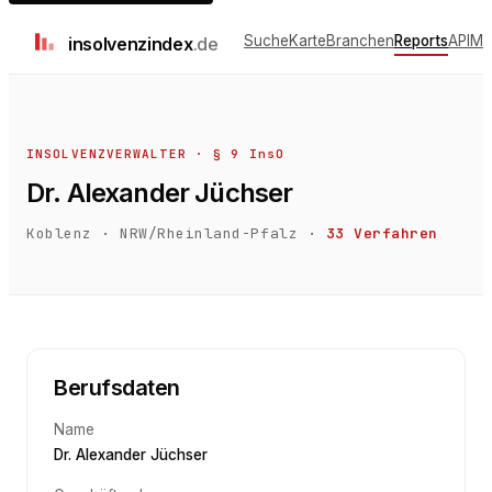
Suche
Karte
Branchen
Reports
API
Me
insolvenz
index
.de
INSOLVENZVERWALTER · § 9 InsO
Dr. Alexander Jüchser
Koblenz
·
NRW/Rheinland-Pfalz
·
33
Verfahren
Berufsdaten
Name
Dr. Alexander Jüchser