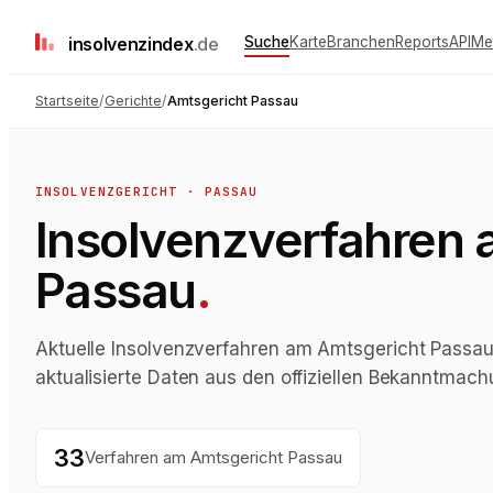
insolvenz
index
.de
Suche
Karte
Branchen
Reports
API
Me
Startseite
/
Gerichte
/
Amtsgericht Passau
INSOLVENZGERICHT
·
PASSAU
Insolvenzverfahren
Passau
.
Aktuelle Insolvenzverfahren am Amtsgericht Passau 
aktualisierte Daten aus den offiziellen Bekanntmac
33
Verfahren
am
Amtsgericht Passau