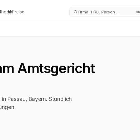
thodik
Preise
Firma, HRB, Person …
⌘
am
Amtsgericht
in Passau, Bayern. Stündlich
hungen.