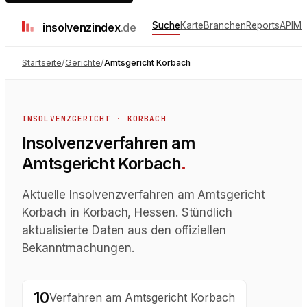
Suche
Karte
Branchen
Reports
API
Me
insolvenz
index
.de
Startseite
/
Gerichte
/
Amtsgericht Korbach
INSOLVENZGERICHT
·
KORBACH
Insolvenzverfahren
am
Amtsgericht Korbach
.
Aktuelle Insolvenzverfahren am Amtsgericht
Korbach in Korbach, Hessen. Stündlich
aktualisierte Daten aus den offiziellen
Bekanntmachungen.
10
Verfahren
am
Amtsgericht Korbach