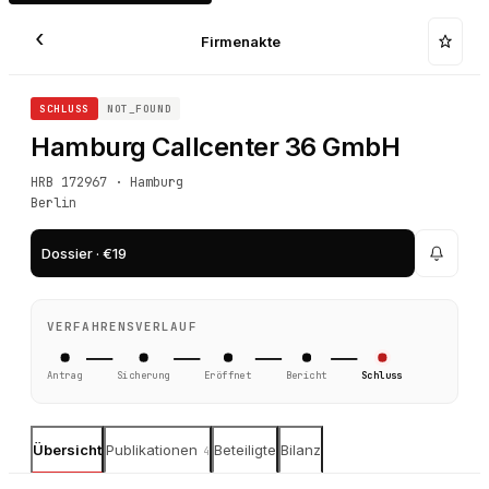
‹
Firmenakte
SCHLUSS
NOT_FOUND
Hamburg Callcenter 36 GmbH
HRB 172967 · Hamburg
Berlin
Dossier · €19
VERFAHRENSVERLAUF
Antrag
Sicherung
Eröffnet
Bericht
Schluss
Übersicht
Publikationen
Beteiligte
Bilanz
4