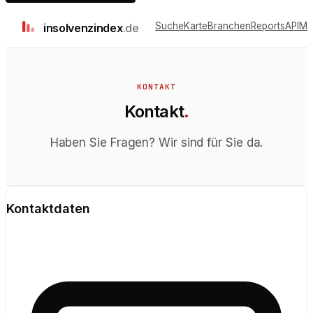
Suche
Karte
Branchen
Reports
API
Me
insolvenz
index
.de
KONTAKT
Kontakt
.
Haben Sie Fragen? Wir sind für Sie da.
Kontaktdaten