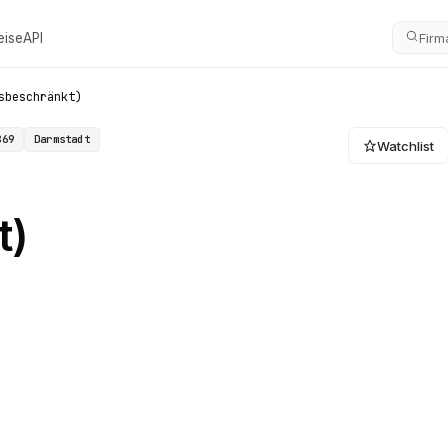
eise
API
Firm
sbeschränkt)
869
Darmstadt
Watchlist
t)