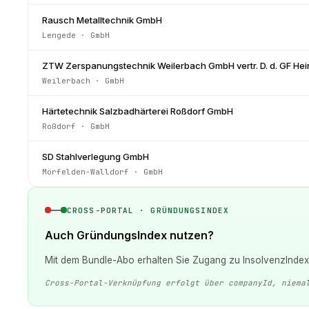
Rausch Metalltechnik GmbH
Lengede
·
GmbH
ZTW Zerspanungstechnik Weilerbach GmbH vertr. D. d. GF Hei
Weilerbach
·
GmbH
Härtetechnik Salzbadhärterei Roßdorf GmbH
Roßdorf
·
GmbH
SD Stahlverlegung GmbH
Mörfelden-Walldorf
·
GmbH
CROSS-PORTAL · GRÜNDUNGSINDEX
Auch GründungsIndex nutzen?
Mit dem Bundle-Abo erhalten Sie Zugang zu InsolvenzIndex 
Cross-Portal-Verknüpfung erfolgt über companyId, niema