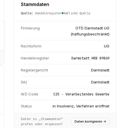
Stammdaten
Quelle:
Handelsregister
Amtliche Quelle
Firmierung
OTD Darmstadt UG
(haftungsbeschränkt)
Rechtsform
UG
Handelsregister
Darmstadt HRB 89869
Registergericht
Darmstadt
Sitz
Darmstadt
WZ-Code
C25 · Verarbeitendes Gewerbe
Status
in Insolvenz, Verfahren eröffnet
Daten zu „Stammdaten“
Daten korrigieren
→
prüfen oder ergänzen?