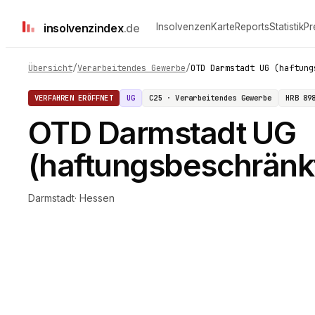
insolvenz
index
.de
Insolvenzen
Karte
Reports
Statistik
Pr
Übersicht
/
Verarbeitendes Gewerbe
/
OTD Darmstadt UG (haftung
VERFAHREN ERÖFFNET
UG
C25 · Verarbeitendes Gewerbe
HRB
89
OTD Darmstadt UG
(haftungsbeschränk
Darmstadt
·
Hessen