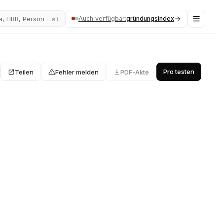
Auch verfügbar:
gründungsindex
a, HRB, Person …
⌘K
Pro testen
Teilen
Fehler melden
PDF-Akte