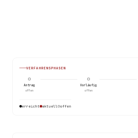
VERFAHRENSPHASEN
Antrag
Vorläufig
offen
offen
erreicht
aktuell
offen