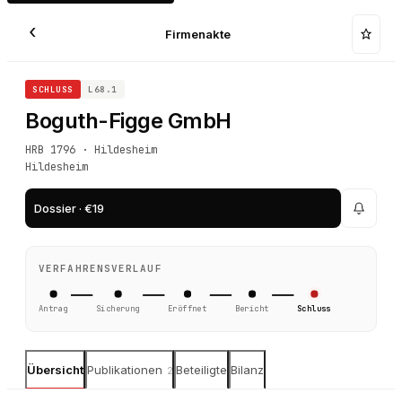
‹
Firmenakte
SCHLUSS
L68.1
Boguth-Figge GmbH
HRB 1796 · Hildesheim
Hildesheim
Dossier · €19
VERFAHRENSVERLAUF
Antrag
Sicherung
Eröffnet
Bericht
Schluss
Übersicht
Publikationen
Beteiligte
Bilanz
2