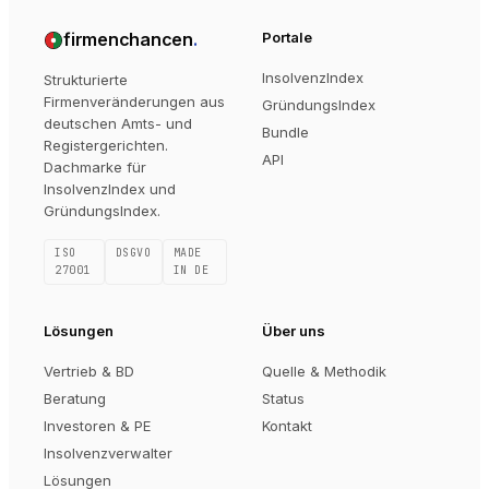
firmenchancen
.
Portale
InsolvenzIndex
Strukturierte
Firmenveränderungen aus
GründungsIndex
deutschen Amts- und
Bundle
Registergerichten.
API
Dachmarke für
InsolvenzIndex und
GründungsIndex.
ISO
DSGVO
MADE
27001
IN DE
Lösungen
Über uns
Vertrieb & BD
Quelle & Methodik
Beratung
Status
Investoren & PE
Kontakt
Insolvenzverwalter
Lösungen